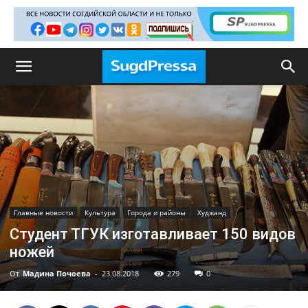
Главные новости
Культура
Города и районы
Худжанд
Студент ТГУК изготавливает 150 видов
ножей
От
Мадина Почоева
-
23.08.2018
279
0