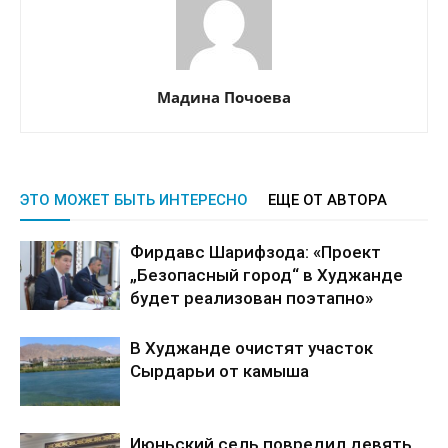
Мадина Почоева
ЭТО МОЖЕТ БЫТЬ ИНТЕРЕСНО
ЕЩЕ ОТ АВТОРА
Фирдавс Шарифзода: «Проект
„Безопасный город“ в Худжанде
будет реализован поэтапно»
В Худжанде очистят участок
Сырдарьи от камыша
Июньский сель повредил девять