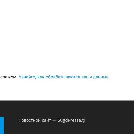
о спамом.
Узнайте, как обрабатываются ваши данные
Новостной сайт — SugdPressa.tj