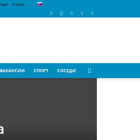
седи
В мире
…
ВАКАНСИИ
СПОРТ
СОСЕДИ
а