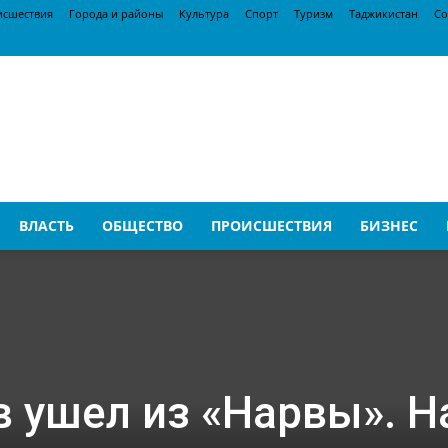
исшествия
Города и районы
Культура
Спорт
Туризм
Таджикистан
Со
ВЛАСТЬ
ОБЩЕСТВО
ПРОИСШЕСТВИЯ
БИЗНЕС
 ушел из «Нарвы». Н