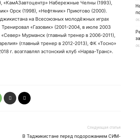
90), «КамАЗавтоцентр» Набережные Челны (1993),
Н
ик» Орск (1998), «Нефтяник» Приютово (2000).
п
аджикистана на Всесоюзных молодёжных играх
06
. Тренировал «Газовик» (2001-2004, в июле 2003
Р
 «Север» Мурманск (главный тренер в 2006-2011),
з
арелия» (главный тренер в 2012-2013), ФК «Тосно»
06
 2018 г. возглавлял эстонский клуб «Нарва-Транс».
Следующая статья
В Таджикистане перед подорожанием СИМ-