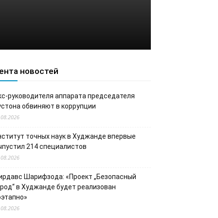
ента новостей
кс-руководителя аппарата председателя
устона обвиняют в коррупции
.08.2026
нститут точных наук в Худжанде впервые
ыпустил 214 специалистов
.08.2026
ирдавс Шарифзода: «Проект „Безопасный
ород“ в Худжанде будет реализован
оэтапно»
.08.2026