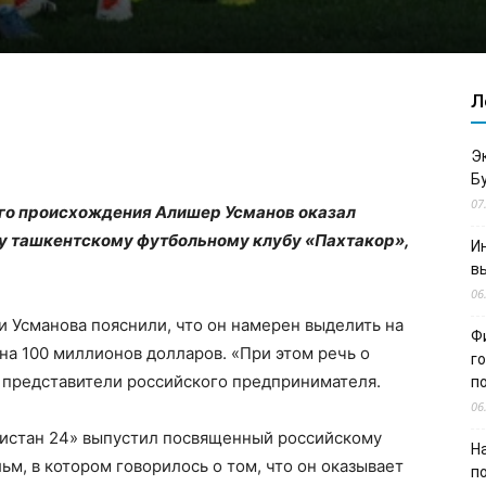
Л
Э
Б
07
го происхождения Алишер Усманов оказал
 ташкентскому футбольному клубу «Пахтакор»,
И
в
06
и Усманова пояснили, что он намерен выделить на
Ф
а 100 миллионов долларов. «При этом речь о
г
и представители российского предпринимателя.
п
06
кистан 24» выпустил посвященный российскому
Н
, в котором говорилось о том, что он оказывает
п