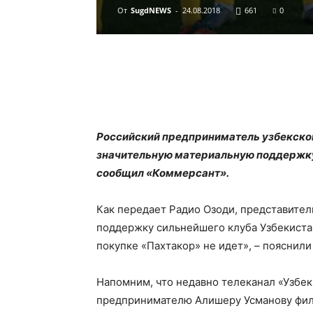
От
SugdNEWS
-
24.08.2018
661
0
Российский предприниматель узбекско
значительную материальную поддержку
сообщил «Коммерсант».
Как передает Радио Озоди, представител
поддержку сильнейшего клуба Узбекистан
покупке «Пахтакор» не идет», – пояснил
Напомним, что недавно телеканал «Узбе
предпринимателю Алишеру Усманову фильм