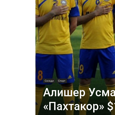
Соседи
Спорт
Алишер Усма
«Пахтакор» $