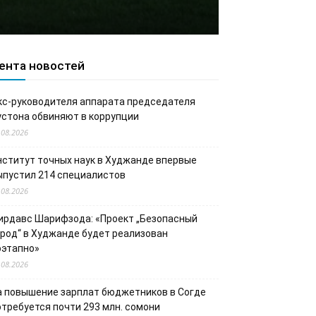
ента новостей
кс-руководителя аппарата председателя
устона обвиняют в коррупции
.08.2026
нститут точных наук в Худжанде впервые
ыпустил 214 специалистов
.08.2026
ирдавс Шарифзода: «Проект „Безопасный
ород“ в Худжанде будет реализован
оэтапно»
.08.2026
а повышение зарплат бюджетников в Согде
отребуется почти 293 млн. сомони