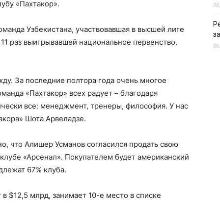
убу «Пахтакор».
06
Р
оманда Узбекистана, участвовавшая в высшей лиге
з
 11 раз выигрывавшей национальное первенство.
06
жду. За последние полтора года очень многое
оманда «Пахтакор» всех радует – благодаря
ески все: менеджмент, тренеры, философия. У нас
такора» Шота Арвеладзе.
тно, что Алишер Усманов согласился продать свою
клубе «Арсенал». Покупателем будет американский
длежат 67% клуба.
 в $12,5 млрд, занимает 10-е место в списке