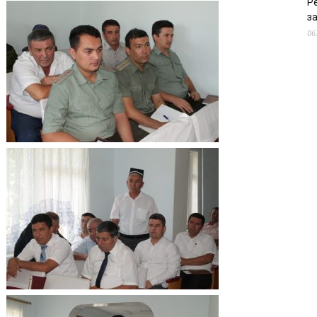
Р
з
06