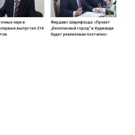
очных наук в
Фирдавс Шарифзода: «Проект
впервые выпустил 214
„Безопасный город“ в Худжанде
тов
будет реализован поэтапно»