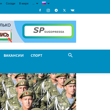
ан
Соседи
В мире
…
ВАКАНСИИ
СПОРТ