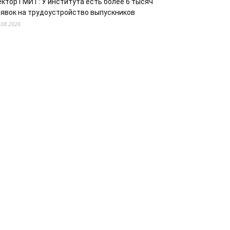
ектор ГМИТ: У института есть более 6 тысяч
аявок на трудоустройство выпускников
.08.2026