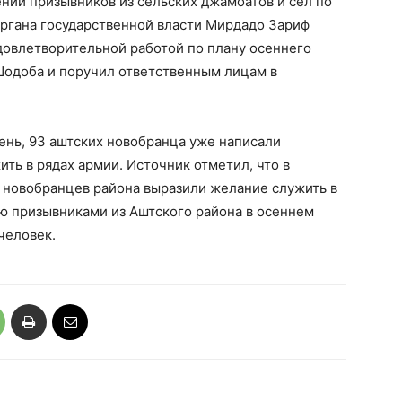
нии призывников из сельских джамоатов и сел по
органа государственной власти Мирдадо Зариф
овлетворительной работой по плану осеннего
Шодоба и поручил ответственным лицам в
ень, 93 аштских новобранца уже написали
ть в рядах армии. Источник отметил, что в
 новобранцев района выразили желание служить в
ю призывниками из Аштского района в осеннем
человек.