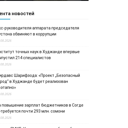
ента новостей
кс-руководителя аппарата председателя
устона обвиняют в коррупции
.08.2026
нститут точных наук в Худжанде впервые
ыпустил 214 специалистов
.08.2026
ирдавс Шарифзода: «Проект „Безопасный
ород“ в Худжанде будет реализован
оэтапно»
.08.2026
а повышение зарплат бюджетников в Согде
отребуется почти 293 млн. сомони
.08.2026