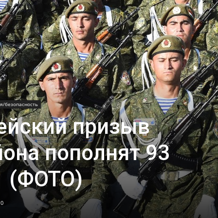
я/безопасность
ейский призыв
она пополнят 93
 (ФОТО)
0