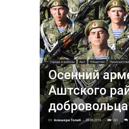
Города и районы
Ашт
Общество
Происшестви
Осенний арм
Аштского рай
добровольца
От
Алишери Толиб
-
28.08.2018
261