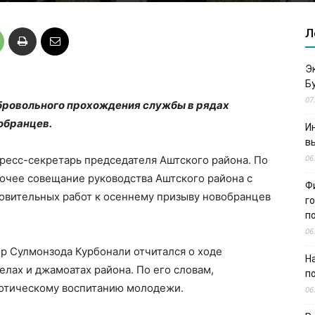
Л
Э
Б
07
бровольного прохождения службы в рядах
обранцев.
И
в
06
ресс-секретарь председателя Аштского района. По
абочее совещание руководства Аштского района с
Ф
товительных работ к осеннему призыву новобранцев
г
п
06
р Сулмонзода Курбонали отчитался о ходе
Н
елах и джамоатах района. По его словам,
п
иотическому воспитанию молодежи.
06