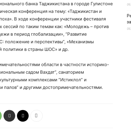
ционального банка Таджикистана в городе Гулистоне
06
ическая конференция на тему: «Таджикистан и
Р
поха». В ходе конференции участники фестиваля
з
х сессий по таким темам как: «Молодежь – против
06
ежи в период глобализации», “Развитие
С: положение и перспективы”, «Механизмы
 политики в страны ШОС» и др.
имечательностями области в частности историко-
циональным садом Вахдат”, санаторием
-культурными комплексами “Истиклол” и
ши палов” и другими достопримечательностями.