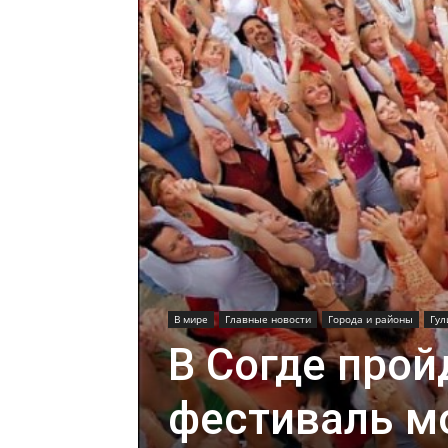
В мире
Главные новости
Города и районы
Гул
В Согде про
фестиваль м