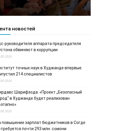
ента новостей
кс-руководителя аппарата председателя
устона обвиняют в коррупции
.08.2026
нститут точных наук в Худжанде впервые
ыпустил 214 специалистов
.08.2026
ирдавс Шарифзода: «Проект „Безопасный
ород“ в Худжанде будет реализован
оэтапно»
.08.2026
а повышение зарплат бюджетников в Согде
отребуется почти 293 млн. сомони