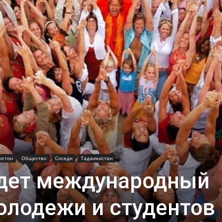
истон
Общество
Соседи
Таджикистан
йдет международный
олодежи и студентов