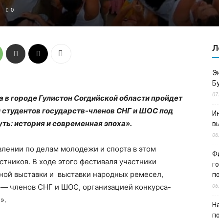
0
Л
Э
Б
07
да в городе Гулистон Согдийской области пройдет
студентов государств-членов СНГ и ШОС под
И
ть: история и современная эпоха».
в
06
влении по делам молодежи и спорта в этом
Ф
стников. В ходе этого фестиваля участники
г
ной выставки и выставки народных ремесел,
п
06
— членов СНГ и ШОС, организацией конкурса-
».
Н
п