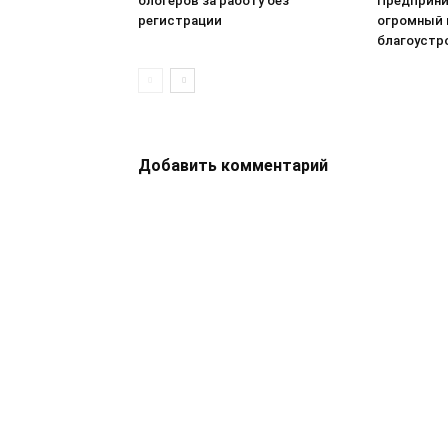
блогеров за работу без
Предприни
регистрации
огромный 
благоустр
Добавить комментарий