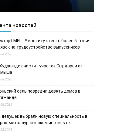
ента новостей
ектор ГМИТ: У института есть более 6 тысяч
аявок на трудоустройство выпускников
.08.2026
 Худжанде очистят участок Сырдарьи от
амыша
.08.2026
юньский сель повредил девять домов в
уджанде
.08.2026
0 девушек выбрали новую специальность в
орно-металлургическом институте
.08.2026