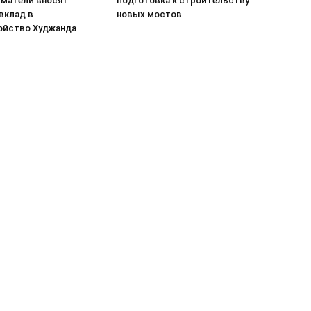
матели вносят
подготовка к строительству
вклад в
новых мостов
ойство Худжанда