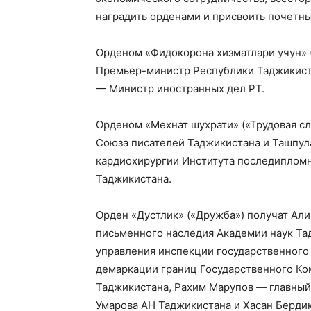
наградить орденами и присвоить почетные
Орденом «Фидокорона хизматлари учун» 
Премьер-министр Республики Таджикист
— Министр иностранных дел РТ.
Орденом «Мехнат шухрати» («Трудовая с
Союза писателей Таджикистана и Ташпу
кардиохирургии Института последипломн
Таджикистана.
Орден «Дустлик» («Дружба») получат Ал
письменного наследия Академии наук Т
управления инспекции государственного
демаркации границ Государственного Ко
Таджикистана, Рахим Марупов — главный 
Умарова АН Таджикистана и Хасан Берди