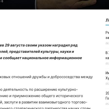
0
Л
Р
з
06
в 29 августа своим указом наградил ряд
лей, представителей культуры, науки и
В
ом сообщает национальное информационное
к
05
И
ековых отношений дружбы и добрососедства между
Х
05
ую деятельность по расширению культурно-
2
нению и приумножению общего исторического
Г
й, заслуги в развитии взаимовыгодного торгово-
05
оннего стратегического партнерства наших стран