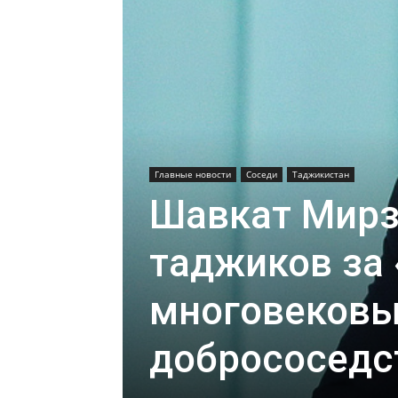
Главные новости
Соседи
Таджикистан
Шавкат Мирз
таджиков за
многовековы
добрососедс