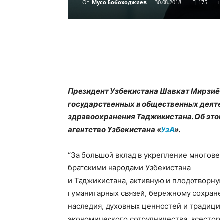
От
Мусо Бобоходжиев
-
30.08.2018
175
Президент Узбекистана Шавкат Мирзиёе
государственных и общественных деяте
здравоохранения Таджикистана. Об эт
агентство Узбекистана «
УзА
».
“За большой вклад в укрепление многов
братскими народами Узбекистана
и Таджикистана, активную и плодотворн
гуманитарных связей, бережному сохра
наследия, духовных ценностей и традици
экономического сотрудничества, всестор