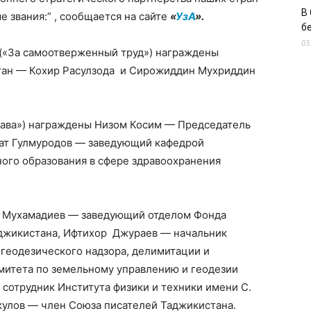
В
 звания:” , сообщается на сайте
«
УзА
».
б
03
(«За самоотверженный труд») награждены
ан — Кохир Расулзода и Сирожиддин Мухриддин
лава») награждены Низом Косим — Председатель
лат Гулмуродов — заведующий кафедрой
ого образования в сфере здравоохранения
и Мухамадиев — заведующий отделом Фонда
аджикистана, Ифтихор Джураев — начальник
 геодезического надзора, делимитации и
митета по земельному управлению и геодезии
сотрудник Института физики и техники имени С.
кулов — член Союза писателей Таджикистана.