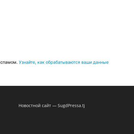
о спамом.
Узнайте, как обрабатываются ваши данные
Новостной сайт — SugdPressa.tj