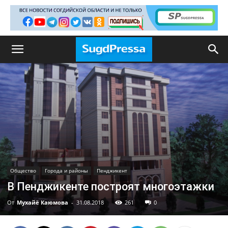
Общество
Города и районы
Пенджикент
В Пенджикенте построят многоэтажки
От
Мухайё Каюмова
-
31.08.2018
261
0