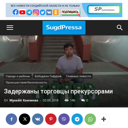
Города и районы
Бободжон Гафуров
Главные новости
Происшествия/безопасность
Задержаны торговцы прекурсорами
От
Мухайё Каюмова
-
03.09.2018
146
0