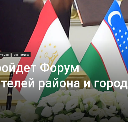
итамен
Экономика
ройдет Форум
телей района и город