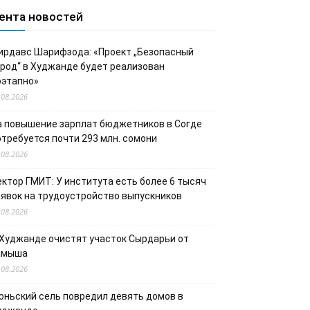
ента новостей
ирдавс Шарифзода: «Проект „Безопасный
ород“ в Худжанде будет реализован
оэтапно»
.08.2026
а повышение зарплат бюджетников в Согде
отребуется почти 293 млн. сомони
.08.2026
ектор ГМИТ: У института есть более 6 тысяч
аявок на трудоустройство выпускников
.08.2026
 Худжанде очистят участок Сырдарьи от
амыша
.08.2026
юньский сель повредил девять домов в