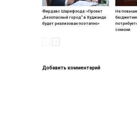
Фирдавс Шарифзода: «Проект
На повыше
„Безопасный город“ в Худжанде
бюджетник
будет реализован поэтапно»
потребуетс
сомони
Добавить комментарий