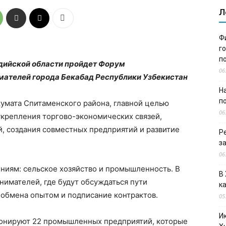
Л
Ф
г
п
гдийской области пройдет Форум
06
мателей города Бекабад Республики Узбекистан
Н
п
кумата Спитаменского района, главной целью
06
укрепления торгово-экономических связей,
, создания совместных предприятий и развитие
Р
з
06
ниям: сельское хозяйство и промышленность. В
В
имателей, где будут обсуждаться пути
к
 обмена опытом и подписание контрактов.
05
И
ионируют 22 промышленных предприятий, которые