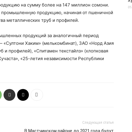
Х
родукцию на сумму более на 147 миллион сомони.
05
а промышленную продукцию, начиная от пшеничной
тва металлических труб и профилей.
ышленных продукций за аналогичный период
 «Султони Хаким» (мелькомбинат), ЗАО «Норд Азия
б и профилей), «Спитамен текстайлз» (хлопковая
Хучаста», «25-летия независимости Республики
Следующая статья
В Мастчинском районе до 2021 года будут