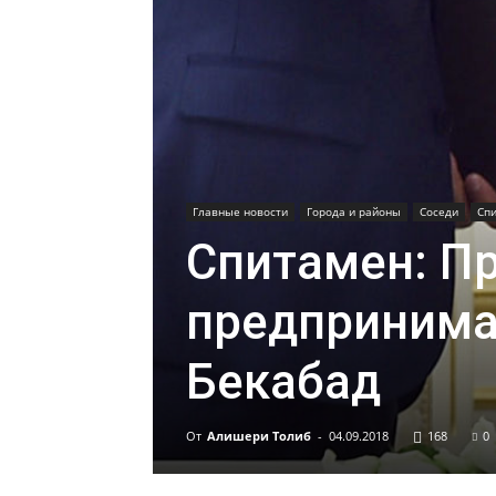
Главные новости
Города и районы
Соседи
Сп
Спитамен: П
предпринима
Бекабад
От
Алишери Толиб
-
04.09.2018
168
0