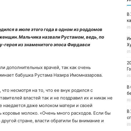
В
к
05
ился в июле этого года в одном из роддомов
женщин. Мальчика назвали Рустамом, ведь, по
И
ку-героя из знаменитого эпоса Фирдавси
Х
05
2
ли дополнительных врачей, так как очень
Г
оминает бабушка Рустама Назира Имомназарова.
05
В
что несмотря на то, что ее внук родился с
б
авителей властей так и не поздравил их и никак не
03
не наедается даже молоком матери и своей
В
 коровье молоко. «Очень много расходов. Если бы
с
 другой стране, власти обратили бы внимание и
03