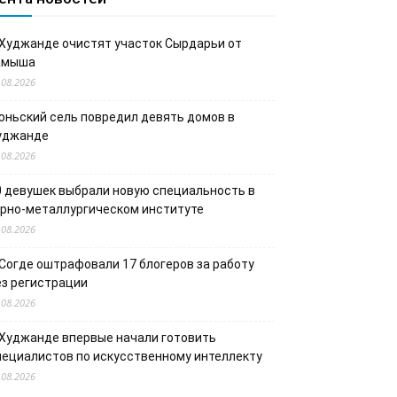
 Худжанде очистят участок Сырдарьи от
амыша
.08.2026
юньский сель повредил девять домов в
уджанде
.08.2026
0 девушек выбрали новую специальность в
орно-металлургическом институте
.08.2026
 Согде оштрафовали 17 блогеров за работу
ез регистрации
.08.2026
 Худжанде впервые начали готовить
пециалистов по искусственному интеллекту
.08.2026