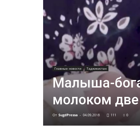
Главные новости
Таджикистан
Малыша-бог
молоком две
От
SugdPressa
-
04.09.2018
111
0