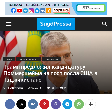
В мире
Главные новости
Таджикистан
Трамп предложил кандидатуру
Поммершейма на пост посла США в
Таджикистане
От
SugdPressa
-
06.09.2018
85
0