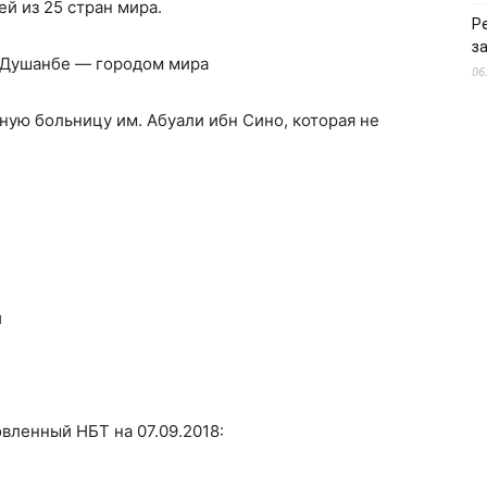
й из 25 стран мира.
Р
з
Душанбе — городом мира
06
ую больницу им. Абуали ибн Сино, которая не
и
вленный НБТ на 07.09.2018: