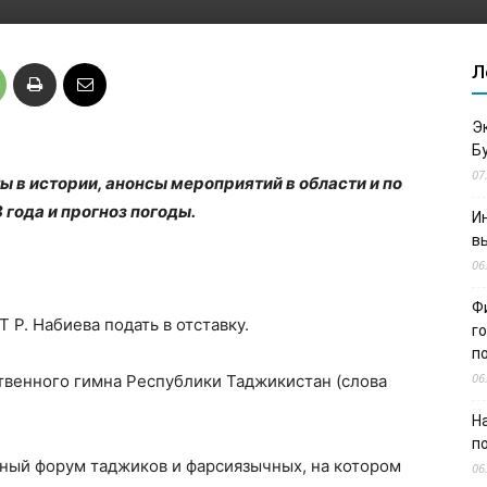
Л
Э
Б
07
 в истории, анонсы мероприятий в области и по
 года и прогноз погоды.
И
в
06
Ф
Р. Набиева подать в отставку.
г
п
06
твенного гимна Республики Таджикистан (слова
Н
п
ный форум таджиков и фарсиязычных, на котором
06