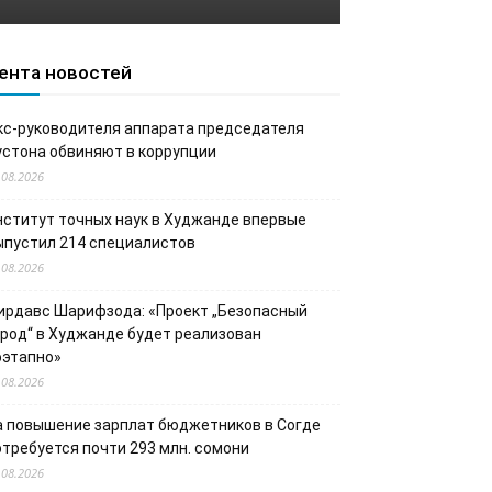
ента новостей
кс-руководителя аппарата председателя
устона обвиняют в коррупции
.08.2026
нститут точных наук в Худжанде впервые
ыпустил 214 специалистов
.08.2026
ирдавс Шарифзода: «Проект „Безопасный
ород“ в Худжанде будет реализован
оэтапно»
.08.2026
а повышение зарплат бюджетников в Согде
отребуется почти 293 млн. сомони
.08.2026