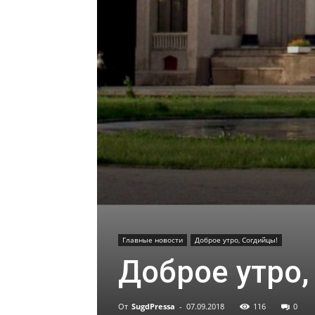
Главные новости
Доброе утро, Согдийцы!
Доброе утро,
От
SugdPressa
-
07.09.2018
116
0