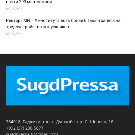
почти 293 млн. сомони
06.08.2026
Ректор ГМИТ: У института есть более 6 тысяч заявок на
трудоустройство выпускников
06.08.2026
734018, Таджикистан, г. Душанбе, пр. С. Шерози, 16
+992 (37) 238 5877
sugdpressa.tj@gmail.com