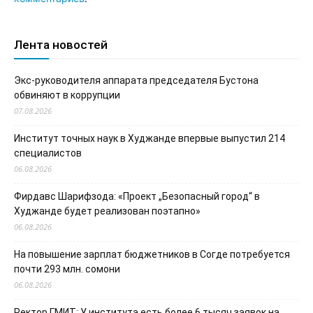
Лента новостей
Экс-руководителя аппарата председателя Бустона
обвиняют в коррупции
07.08.2026
Институт точных наук в Худжанде впервые выпустил 214
специалистов
06.08.2026
Фирдавс Шарифзода: «Проект „Безопасный город“ в
Худжанде будет реализован поэтапно»
06.08.2026
На повышение зарплат бюджетников в Согде потребуется
почти 293 млн. сомони
06.08.2026
Ректор ГМИТ: У института есть более 6 тысяч заявок на