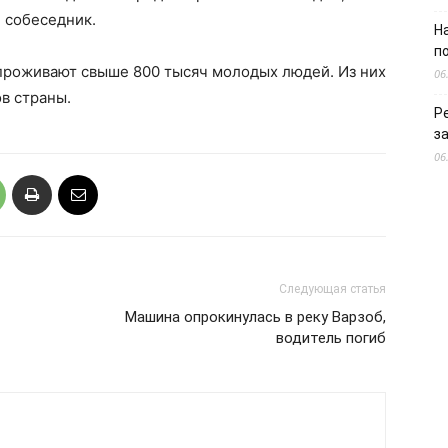
 собеседник.
Н
п
проживают свыше 800 тысяч молодых людей. Из них
06
в страны.
Р
з
06
Следующая статья
Машина опрокинулась в реку Варзоб,
водитель погиб