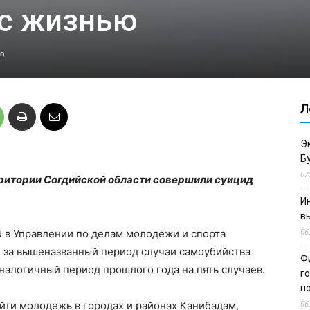
 с жизнью
0
Л
Э
Б
07
рритории Согдийской области совершили суицид
И
в
06
 в Управлении по делам молодежи и спорта
е за вышеназванный период случаи самоубийства
Ф
алогичный период прошлого года на пять случаев.
г
п
06
йти молодежь в городах и районах Канибадам,