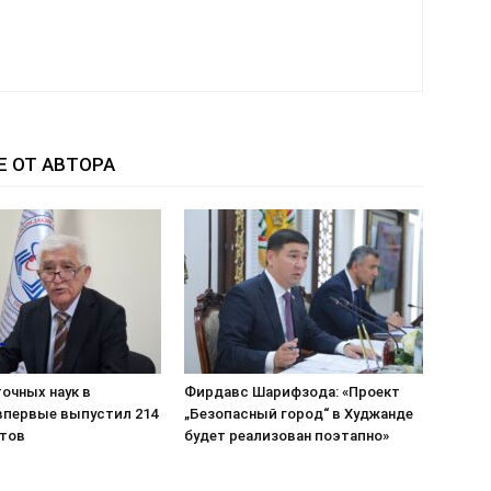
Е ОТ АВТОРА
очных наук в
Фирдавс Шарифзода: «Проект
впервые выпустил 214
„Безопасный город“ в Худжанде
тов
будет реализован поэтапно»