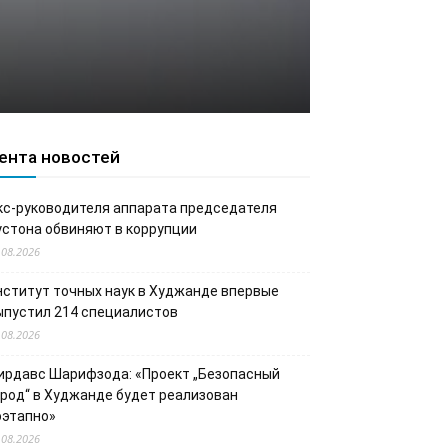
ента новостей
кс-руководителя аппарата председателя
устона обвиняют в коррупции
.08.2026
нститут точных наук в Худжанде впервые
ыпустил 214 специалистов
.08.2026
ирдавс Шарифзода: «Проект „Безопасный
ород“ в Худжанде будет реализован
оэтапно»
.08.2026