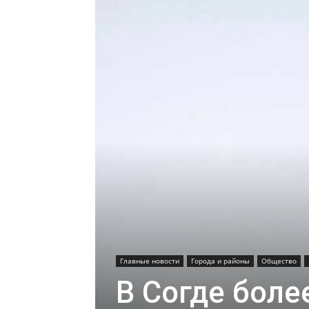
Главные новости
Города и районы
Общество
В Согде бол