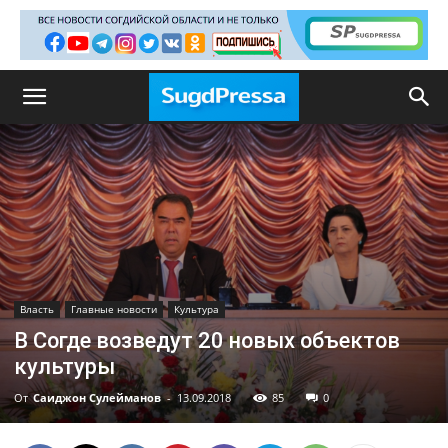
Власть
Главные новости
Культура
В Согде возведут 20 новых объектов
культуры
От
Саиджон Сулейманов
-
13.09.2018
85
0