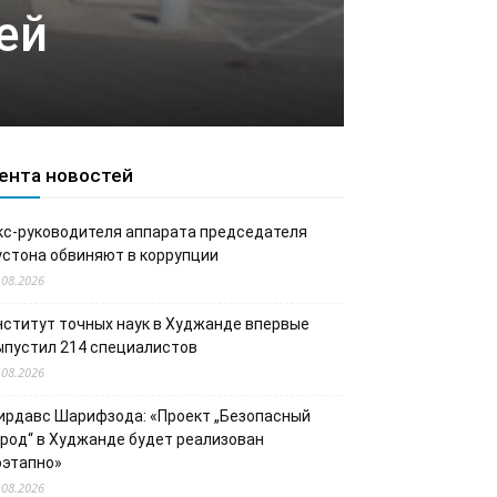
ей
ента новостей
кс-руководителя аппарата председателя
устона обвиняют в коррупции
.08.2026
нститут точных наук в Худжанде впервые
ыпустил 214 специалистов
.08.2026
ирдавс Шарифзода: «Проект „Безопасный
ород“ в Худжанде будет реализован
оэтапно»
.08.2026