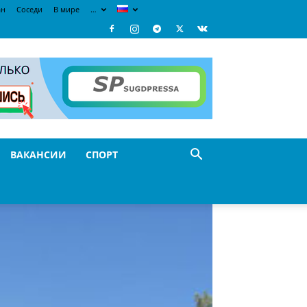
ан
Соседи
В мире
…
ВАКАНСИИ
СПОРТ