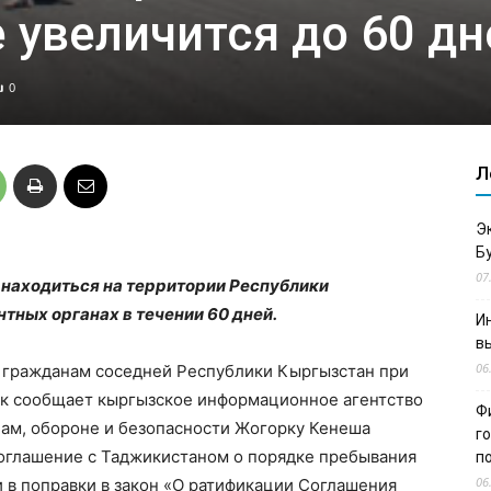
 увеличится до 60 дн
0
Л
Э
Б
07
находиться на территории Республики
тных органах в течении 60 дней.
И
в
06
и гражданам соседней Республики Кыргызстан при
ак сообщает кыргызское информационное агентство
Ф
ам, обороне и безопасности Жогорку Кенеша
г
соглашение с Таджикистаном о порядке пребывания
п
06
 в поправки в закон «О ратификации Соглашения