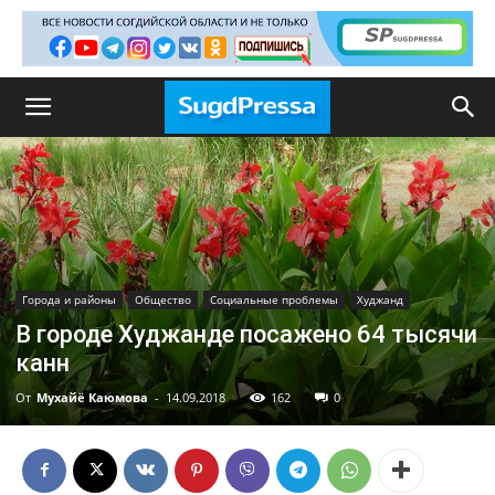
Города и районы
Общество
Социальные проблемы
Худжанд
В городе Худжанде посажено 64 тысячи
канн
От
Мухайё Каюмова
-
14.09.2018
162
0