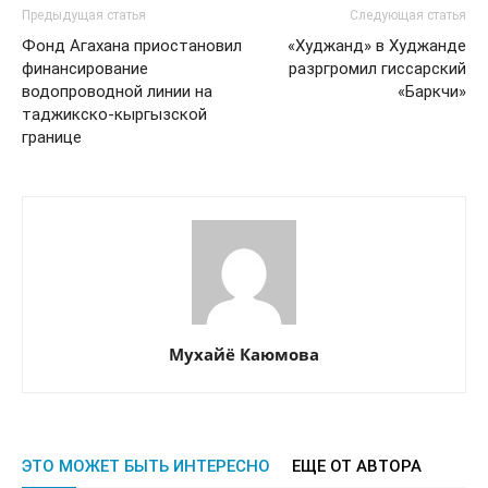
Предыдущая статья
Следующая статья
Фонд Агахана приостановил
«Худжанд» в Худжанде
финансирование
разргромил гиссарский
водопроводной линии на
«Баркчи»
таджикско-кыргызской
границе
Мухайё Каюмова
ЭТО МОЖЕТ БЫТЬ ИНТЕРЕСНО
ЕЩЕ ОТ АВТОРА