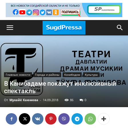
Главные новости
Города и районы
Конибодом
Культура
В Канибадаме покажут инклюзивный
спектакль
От
Мухайё Каюмова
-
14.09.2018
86
0