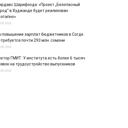
ирдавс Шарифзода: «Проект „Безопасный
ород“ в Худжанде будет реализован
оэтапно»
.08.2026
а повышение зарплат бюджетников в Согде
отребуется почти 293 млн. сомони
.08.2026
ектор ГМИТ: У института есть более 6 тысяч
аявок на трудоустройство выпускников
.08.2026