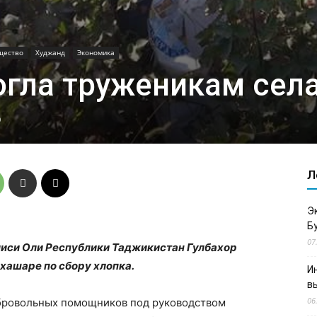
щество
Худжанд
Экономика
огла труженикам сел
0
Л
Э
Б
07
си Оли Республики Таджикистан Гулбахор
хашаре по сбору хлопка.
И
в
06
обровольных помощников под руководством