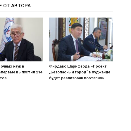
Е ОТ АВТОРА
очных наук в
Фирдавс Шарифзода: «Проект
впервые выпустил 214
„Безопасный город“ в Худжанде
тов
будет реализован поэтапно»