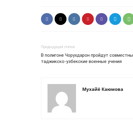
Предыдущая статья
В полигоне Чорухдарон пройдут совместн
таджикско-узбекские военные учения
Мухайё Каюмова