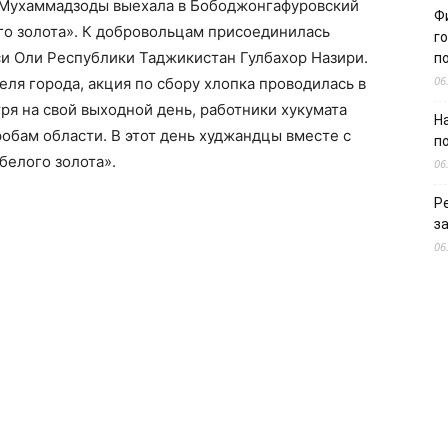
 Мухаммадзоды выехала в Бободжонгафуровский
Ф
го золота». К добровольцам присоединилась
г
 Оли Республики Таджикистан Гулбахор Назири.
п
06
я города, акция по сбору хлопка проводилась в
ря на свой выходной день, работники хукумата
Н
обам области. В этот день худжандцы вместе с
п
белого золота».
06
Р
з
06