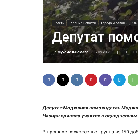
Власть
Главные новости
Города и районы
Об
Депутат пом
От
Мухайё Каюмова
-
17.09.2018
170
Депутат Маджлиси намояндагон Маджли
Назири приняла участие в однодневном 
В прошлое воскресенье группа из 150 д