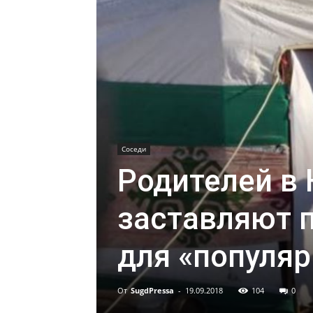
Соседи
Родителей в
заставляют 
для «популя
От
SugdPressa
-
19.09.2018
104
0