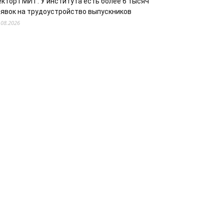
ектор ГМИТ: У института есть более 6 тысяч
аявок на трудоустройство выпускников
.08.2026