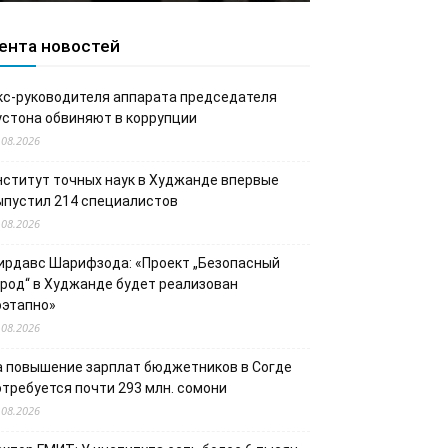
ента новостей
кс-руководителя аппарата председателя
устона обвиняют в коррупции
.08.2026
нститут точных наук в Худжанде впервые
ыпустил 214 специалистов
.08.2026
ирдавс Шарифзода: «Проект „Безопасный
ород“ в Худжанде будет реализован
оэтапно»
.08.2026
а повышение зарплат бюджетников в Согде
отребуется почти 293 млн. сомони
.08.2026