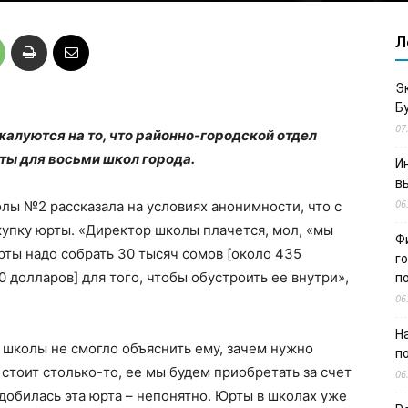
Л
Э
Б
07
жалуются на то, что районно-городской отдел
ты для восьми школ города.
И
в
06
лы №2 рассказала на условиях анонимности, что с
купку юрты. «Директор школы плачется, мол, «мы
Ф
рты надо собрать 30 тысяч сомов [около 435
г
0 долларов] для того, чтобы обустроить ее внутри»,
п
06
Н
о школы не смогло объяснить ему, зачем нужно
п
 стоит столько-то, ее мы будем приобретать за счет
06
добилась эта юрта – непонятно. Юрты в школах уже