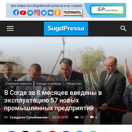
Главные новости
Города и районы
Общество
В Согде за 8 месяцев введены в
эксплуатацию 57 новых
промышленных предприятий
От
Саиджон Сулейманов
-
20.09.2018
72
0