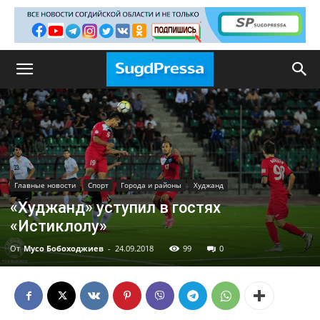
Главные новости
Спорт
Города и районы
Худжанд
«Худжанд» уступил в гостях
«Истиклолу»
От
Мусо Бобоходжиев
-
24.09.2018
99
0