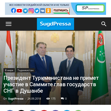
В мире
Таджикистан
Президент Туркменистана не примет
участие в Саммите глав государств
СНГ в Душанбе
От
SugdPressa
-
24.09.2018
175
0