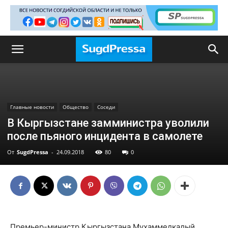
Главные новости
Общество
Соседи
В Кыргызстане замминистра уволили
после пьяного инцидента в самолете
От
SugdPressa
-
24.09.2018
80
0
Премьер-министр Кыргызстана Мухаммедкалый