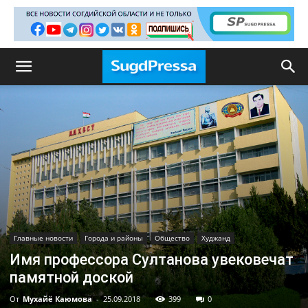
Главные новости
Города и районы
Общество
Худжанд
Имя профессора Султанова увековечат
памятной доской
От
Мухайё Каюмова
-
25.09.2018
399
0