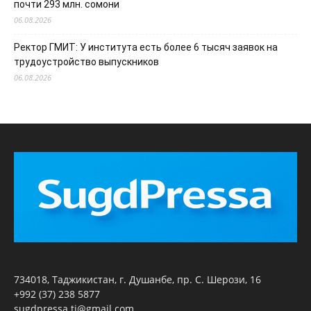
почти 293 млн. сомони
06.08.2026
Ректор ГМИТ: У института есть более 6 тысяч заявок на
трудоустройство выпускников
06.08.2026
734018, Таджикистан, г. Душанбе, пр. С. Шерози, 16
+992 (37) 238 5877
sugdpressa.tj@gmail.com