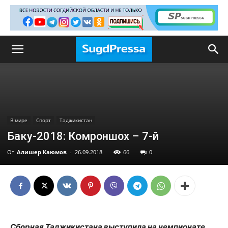
В мире
Спорт
Таджикистан
Баку-2018: Комроншох – 7-й
От
Алишер Каюмов
-
26.09.2018
66
0
Сборная Таджикистана выступила на чемпионате