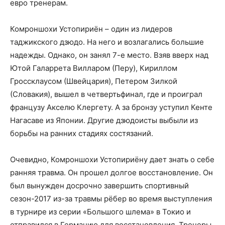
евро тренерам.
Комроншохи Устопириён – один из лидеров
таджикского дзюдо. На него и возлагались большие
надежды. Однако, он занял 7-е место. Взяв вверх над
Ютой Галаррета Вилларом (Перу), Кириллом
Гроссклаусом (Швейцария), Петером Зилкой
(Словакия), вышел в четвертьфинал, где и проиграл
французу Акселю Клергету. А за бронзу уступил Кенте
Нагасаве из Японии. Другие дзюдоисты выбыли из
борьбы на ранних стадиях состязаний.
Очевидно, Комроншохи Устопириёну дает знать о себе
ранняя травма. Он прошел долгое восстановление. Он
был вынужден досрочно завершить спортивный
сезон-2017 из-за травмы рёбер во время выступления
в турнире из серии «Большого шлема» в Токио и
отправился в Германию для восстановления. Тренеры