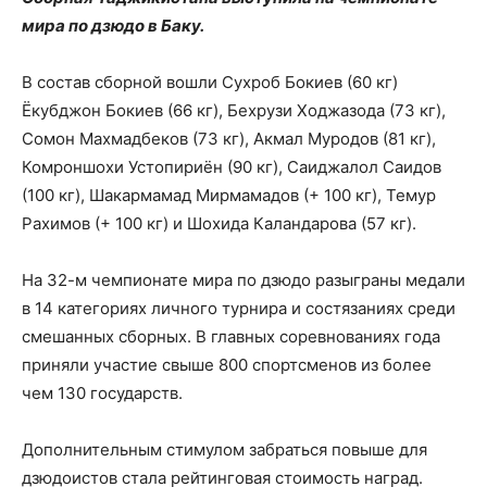
мира по дзюдо в Баку.
В состав сборной вошли Сухроб Бокиев (60 кг)
Ёкубджон Бокиев (66 кг), Бехрузи Ходжазода (73 кг),
Сомон Махмадбеков (73 кг), Акмал Муродов (81 кг),
Комроншохи Устопириён (90 кг), Саиджалол Саидов
(100 кг), Шакармамад Мирмамадов (+ 100 кг), Темур
Рахимов (+ 100 кг) и Шохида Каландарова (57 кг).
На 32-м чемпионате мира по дзюдо разыграны медали
в 14 категориях личного турнира и состязаниях среди
смешанных сборных. В главных соревнованиях года
приняли участие свыше 800 спортсменов из более
чем 130 государств.
Дополнительным стимулом забраться повыше для
дзюдоистов стала рейтинговая стоимость наград.