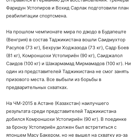
Фаридун Устопиров и Вохид Сарлак подготовили план
реабилитации спортсмена.
На прошлом чемпионате мира по дзюдо в Будапеште
(Венгрия) в состав Таджикистана вошли Саидмухтор
Расулов (73 кг), Бехрузи Ходжазода (73 кг), Садр Боев
(81 кг), Комроншохи Устопириён (90 кг), Саиджалол
Саидов (100 кг) и Шакармамад Мирмамадов (100 кг). Ни
один из представителей Таджикистана не смог занять
призового места. Все выбыли из борьбы в
предварительных схватках.
На ЧМ-2015 в Астане (Казахстан) наилучшего
результата среди представителей Таджикистана
добился Комроншохи Устопириён (90 кг). В поединке
за бронзу Устопириён должен был встретиться с
японцем Масу Бакером, но не вышел на схватку из-за