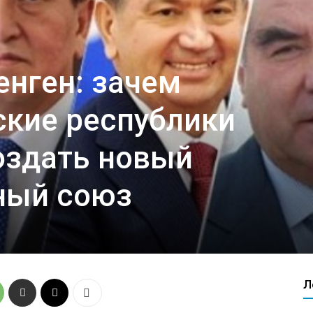
нген: зачем
ские республики
оздать новый
ный союз
Л