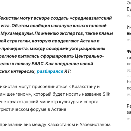
Э
Б
07
бекистан могут вскоре создать «среднеазиатский
 viza. Об этом сообщил накануне казахстанский
И
 Мухамедиулы. По мнению экспертов, такие планы
в
06
ой стратегии, которую продвигают Астана и
о президента, между соседями уже разрешены
Ф
 регионе пытались сформировать Центрально-
г
делан в пользу ЕАЭС. Как внедрение новой
п
06
ских интересах,
разбирался
RT:
Н
икистан могут присоединиться к Казахстану и
п
им шенгеном», который будет носить название Silk
06
уне казахстанский министр культуры и спорта
Р
уристическом форуме в Астане.
з
06
признании виз между Казахстаном и Узбекистаном.