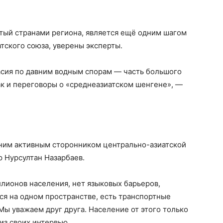
тый странами региона, является ещё одним шагом
тского союза, уверены эксперты.
асия по давним водным спорам — часть большого
ак и переговоры о «среднеазиатском шенгене», —
ним активным сторонником центрально-азиатской
р Нурсултан Назарбаев.
ллионов населения, нет языковых барьеров,
я на одном пространстве, есть транспортные
Мы уважаем друг друга. Население от этого только
из своих интервью.