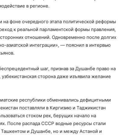
имодействие в регионе.
 и на фоне очередного этапа политической реформы
ереход к реальной парламентской формы правления,
вусторонних отношений. Одновременно после долгих
но-азиатской интеграции», — пояснил в интервью
ьянов.
беспрецедентный шаг, признав за Душанбе право на
, узбекистанская сторона даже изъявила желание
азиатские республики обменивались дефицитными
бекистан поставляли в Киргизию и Таджикистан
ользоваться стоком рек, берущих начало на
иях. После распада СССР водные ресурсы стали
 Ташкентом и Душанбе, но и между Астаной и