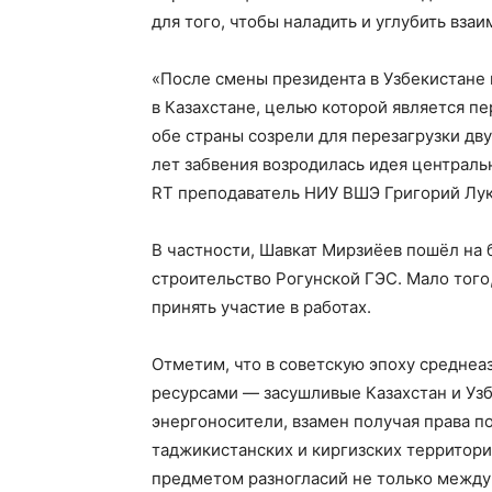
для того, чтобы наладить и углубить вза
«После смены президента в Узбекистане
в Казахстане, целью которой является п
обе страны созрели для перезагрузки д
лет забвения возродилась идея централь
RT преподаватель НИУ ВШЭ Григорий Лук
В частности, Шавкат Мирзиёев пошёл на 
строительство Рогунской ГЭС. Мало того
принять участие в работах.
Отметим, что в советскую эпоху средне
ресурсами — засушливые Казахстан и Уз
энергоносители, взамен получая права п
таджикистанских и киргизских территор
предметом разногласий не только между