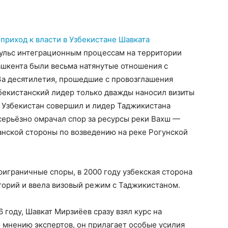
о
приход к власти в Узбекистане Шавката
пульс интеграционным процессам на территории
ашкента были весьма натянутые отношения с
а десятилетия, прошедшие с провозглашения
бекистанский лидер только дважды наносил визиты
в Узбекистан совершил и лидер Таджикистана
серьёзно омрачал спор за ресурсы реки Вахш —
анской стороны по возведению на реке Рогунской
риграничные споры, в 2000 году узбекская сторона
торий и ввела визовый режим с Таджикистаном.
6 году, Шавкат Мирзиёев сразу взял курс на
 мнению экспертов, он прилагает особые усилия