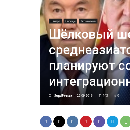
В мире
Соседи
Экономика
Шёлковый ше
среднеазиат
планируют с
интеграцион
От
SugdPressa
-
26.09.2018
143
0