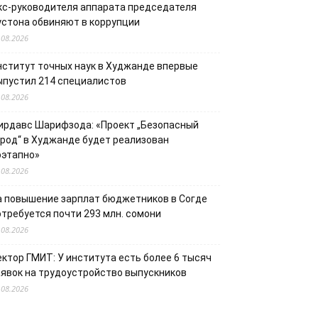
кс-руководителя аппарата председателя
устона обвиняют в коррупции
.08.2026
нститут точных наук в Худжанде впервые
ыпустил 214 специалистов
.08.2026
ирдавс Шарифзода: «Проект „Безопасный
ород“ в Худжанде будет реализован
оэтапно»
.08.2026
а повышение зарплат бюджетников в Согде
отребуется почти 293 млн. сомони
.08.2026
ектор ГМИТ: У института есть более 6 тысяч
аявок на трудоустройство выпускников
.08.2026