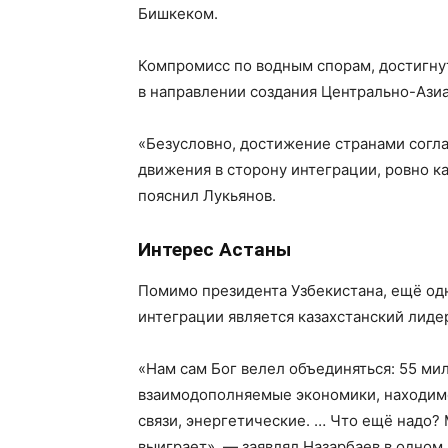
Бишкеком.
Компромисс по водным спорам, достигну
в направлении создания Центрально-Азиа
«Безусловно, достижение странами согл
движения в сторону интеграции, ровно к
пояснил Лукьянов.
Интерес Астаны
Помимо президента Узбекистана, ещё од
интеграции является казахстанский лиде
«Нам сам Бог велел объединяться: 55 ми
взаимодополняемые экономики, находимс
связи, энергетические. … Что ещё надо? 
выиграет», — заявлял Назарбаев в одном 