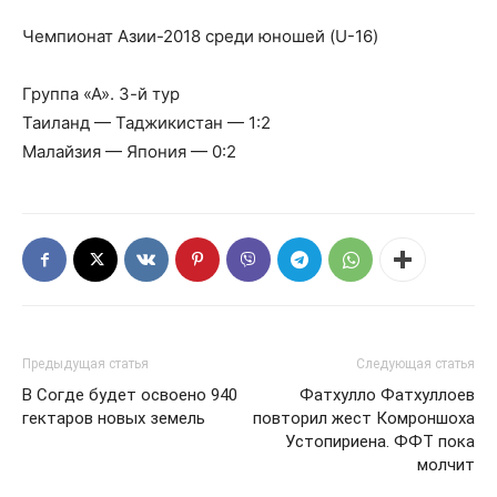
Чемпионат Азии-2018 среди юношей (U-16)
Группа «А». 3-й тур
Таиланд — Таджикистан — 1:2
Малайзия — Япония — 0:2
Предыдущая статья
Следующая статья
В Согде будет освоено 940
Фатхулло Фатхуллоев
гектаров новых земель
повторил жест Комроншоха
Устопириена. ФФТ пока
молчит