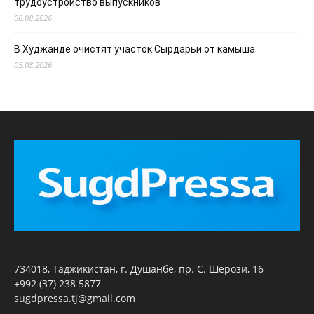
трудоустройство выпускников
06.08.2026
В Худжанде очистят участок Сырдарьи от камыша
05.08.2026
734018, Таджикистан, г. Душанбе, пр. С. Шерози, 16
+992 (37) 238 5877
sugdpressa.tj@gmail.com