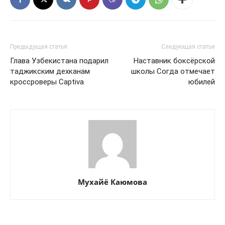
Предыдущая статья
Следующая статья
Глава Узбекистана подарил
Наставник боксёрской
таджикским дехканам
школы Согда отмечает
кроссроверы Captiva
юбилей
Мухайё Каюмова