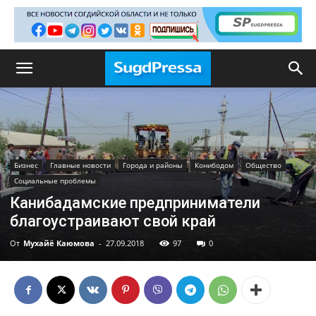
Бизнес
Главные новости
Города и районы
Конибодом
Общество
Социальные проблемы
Канибадамские предприниматели
благоустраивают свой край
От
Мухайё Каюмова
-
27.09.2018
97
0