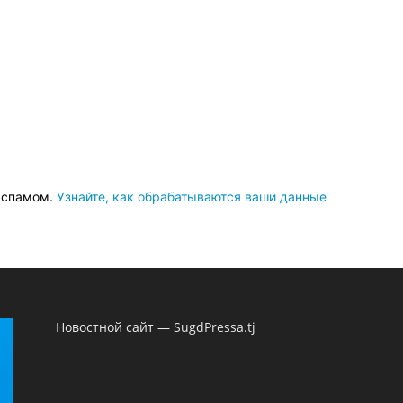
о спамом.
Узнайте, как обрабатываются ваши данные
Новостной сайт — SugdPressa.tj