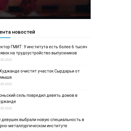
ента новостей
ектор ГМИТ: У института есть более 6 тысяч
аявок на трудоустройство выпускников
.08.2026
 Худжанде очистят участок Сырдарьи от
амыша
.08.2026
юньский сель повредил девять домов в
уджанде
.08.2026
0 девушек выбрали новую специальность в
орно-металлургическом институте