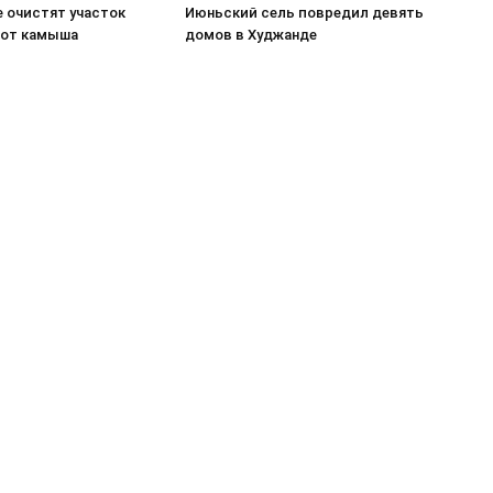
е очистят участок
Июньский сель повредил девять
от камыша
домов в Худжанде