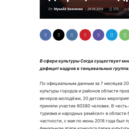
От
Мухайё Каюмова
-
28.09.2018
275
В сфере культуры Согда существует мн
дефицит кадров в танцевальных группа
По официальным данным за 7 месяцев 201
культуры городов и районов области про
вечеров молодёжи, 20 детских мероприят
приняли участие 60380 человек. В честь
туризма и народных ремёсел» в области
частности, с мая по июнь 2018 года был 
финальном этапе конкурса парки культур