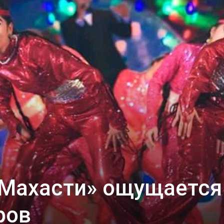
«Махасти» ощущается
ров