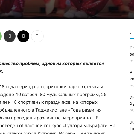
0
Л
Р
з
06
ожество проблем, одной из которых является
х.
В
к
05
8 года период на территории парков отдыха и
ведено 40 встреч, 80 музыкальных программ, 25
И
ий и 18 спортивных праздников, на которых
Х
 объявленного в Таджикистане «Года развития
05
 были проведены различные мероприятия. В
2
проведён областной конкурс «Гулзори маърифат». На
Г
ы и отдыха город Худжанд, Исфара, Пенджикент,