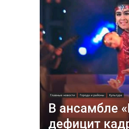
Главные новости
Города и районы
Культура
В ансамбле 
дефицит кад