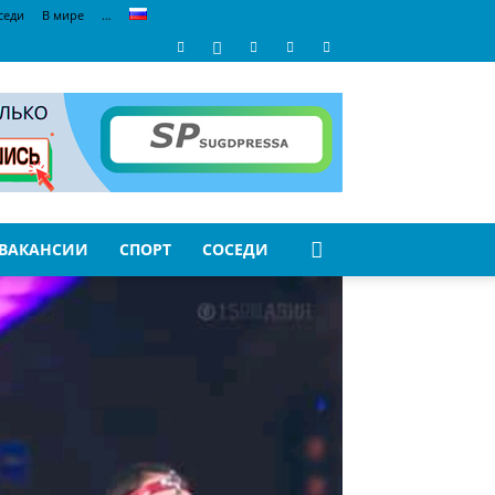
седи
В мире
…
ВАКАНСИИ
СПОРТ
СОСЕДИ