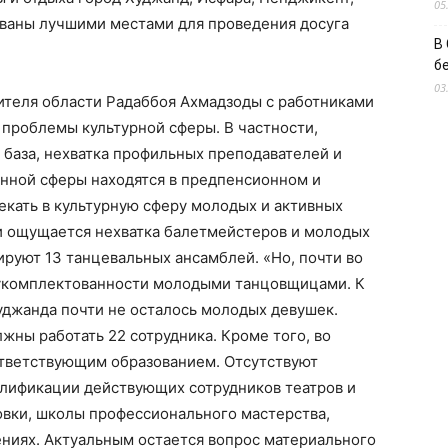
05
званы лучшими местами для проведения досуга
В
б
03
дителя области Радаббоя Ахмадзоды с работниками
 проблемы культурной сферы. В частности,
база, нехватка профильных преподавателей и
анной сферы находятся в предпенсионном и
екать в культурную сферу молодых и активных
ти ощущается нехватка балетмейстеров и молодых
руют 13 танцевальных ансамблей. «Но, почти во
с укомплектованности молодыми танцовщицами. К
уджанда почти не осталось молодых девушек.
жны работать 22 сотрудника. Кроме того, во
ответствующим образованием. Отсутствуют
лификации действующих сотрудников театров и
вки, школы профессионального мастерства,
ниях. Актуальным остается вопрос материального