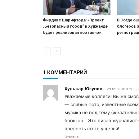
Фирдавс Шарифзода: «Проект
В Согде о
„Безопасный город“ в Худжанде
блогеров з
будет реализован поэтапно»
регистрац
1 КОММЕНТАРИЙ
Хулькар Юсупов
29.09.2018 в 20:38
Уважаемые коллеги! Вы не смогл
— слабые фото, известные всем
музыка не под тему (желательн
брошюр… Это писал журналист-
прелесть этого ущелья!
Ответить