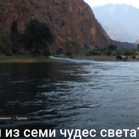
жикент
Туризм
 из семи чудес света