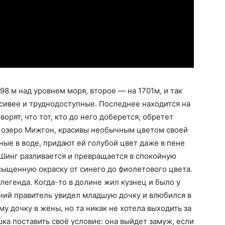
8 м над уровнем моря, второе — на 1701м, и так
асивее и труднодоступные. Последнее находится на
орят, что тот, кто до него доберется, обретет
о озеро Мижгон, красивы необычным цветом своей
ые в воде, придают ей голубой цвет даже в пене
 Шинг разливается и превращается в спокойную
асыщенную окраску от синего до фиолетового цвета.
легенда. Когда-то в долине жил кузнец и было у
ний правитель увидел младшую дочку и влюбился в
му дочку в жены, но та никак не хотела выходить за
ка поставить своё условие: она выйдет замуж, если