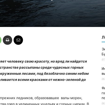
Л
Э
Б
07
ляет человеку свою красоту, но вряд ли найдется
ространстве рассыпаны среди чудесных горных
И
окруженные лесами, под безоблачно синим небом
в
06
еливается всеми красками от нежно-зеленой до
Ф
г
прежних ледников, образовавшее валы морен,
п
06
тва озер в уединенных ущельях и горных цирках. В