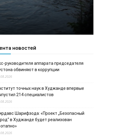
ента новостей
кс-руководителя аппарата председателя
устона обвиняют в коррупции
.08.2026
нститут точных наук в Худжанде впервые
ыпустил 214 специалистов
.08.2026
ирдавс Шарифзода: «Проект „Безопасный
ород“ в Худжанде будет реализован
оэтапно»
.08.2026