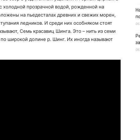
 с холодной прозрачной водой, рожденной на
Н
оложены на пьедесталах древних и свежих морен,
п
ступания ледников. И среди них особняком стоят
06
азывают, Семь красавиц Шинга. Это – нить из семи
Р
по широкой долине р. Шинг. Их иногда называют
з
06