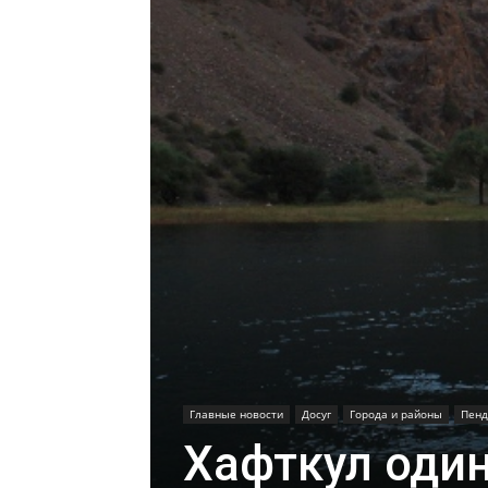
Главные новости
Досуг
Города и районы
Пенд
Хафткул один