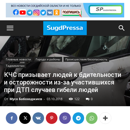
Главные новости
Города и районы
Происшествия/безопасность
Таджикистан
КЧС призывает людей к бдительности
и осторожности из-за участившихся
при ДТП случаев гибели людей
От
Мусо Бобоходжиев
-
03.10.2018
122
0