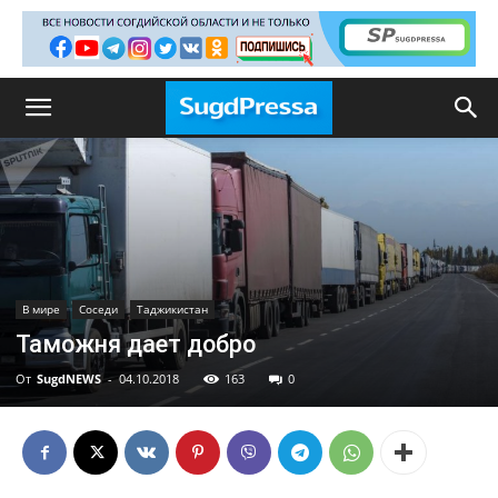
В мире
Соседи
Таджикистан
Таможня дает добро
От
SugdNEWS
-
04.10.2018
163
0