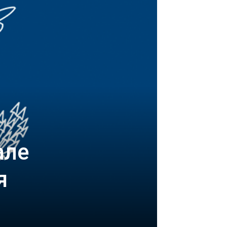
але
я