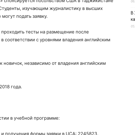
» спонсируется посольством США в Таджикистане
06
. Студенты, изучающим журналистику в высших
В
могут подать заявку.
к
05
т проходить тесты на размещение после
 в соответствии с уровнями владения английским
ак новичок, независимо от владения английским
2018 года.
стии в учебной программе:
 и получения формы заявки в UCA: 2245823,