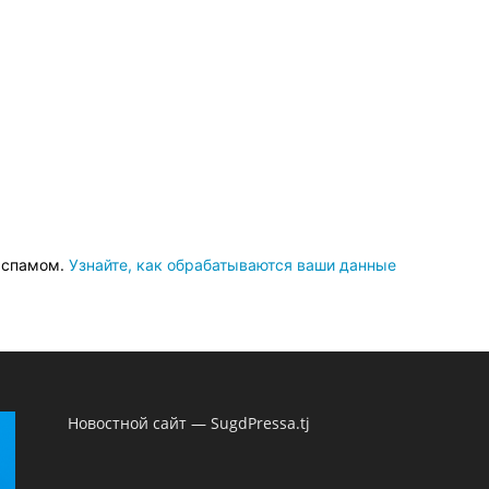
о спамом.
Узнайте, как обрабатываются ваши данные
Новостной сайт — SugdPressa.tj