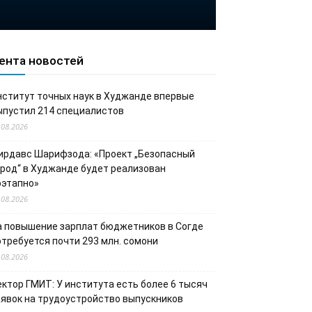
ента новостей
нститут точных наук в Худжанде впервые
ыпустил 214 специалистов
.08.2026
ирдавс Шарифзода: «Проект „Безопасный
ород“ в Худжанде будет реализован
оэтапно»
.08.2026
а повышение зарплат бюджетников в Согде
отребуется почти 293 млн. сомони
.08.2026
ектор ГМИТ: У института есть более 6 тысяч
аявок на трудоустройство выпускников