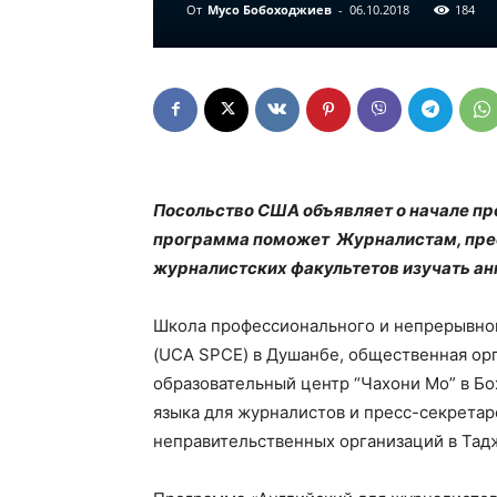
От
Мусо Бобоходжиев
-
06.10.2018
184
Посольство США объявляет о начале пр
программа поможет Журналистам, прес
журналистских факультетов изучать ан
Школа профессионального и непрерывног
(UCA SPCE) в Душанбе, общественная ор
образовательный центр “Чахони Мо” в Бо
языка для журналистов и пресс-секретар
неправительственных организаций в Тад