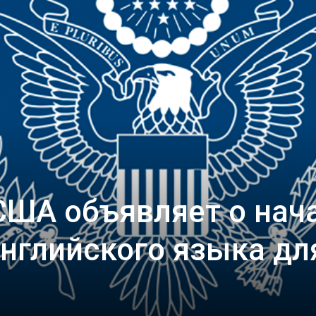
США объявляет о нач
нглийского языка дл