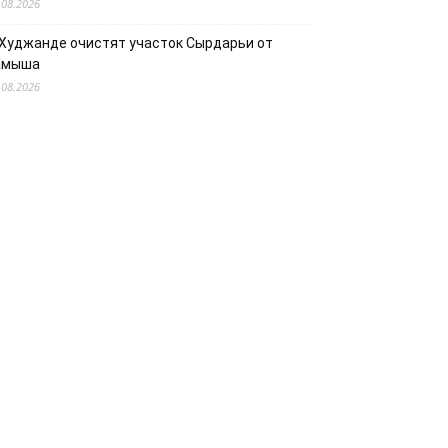
.08.2026
 Худжанде очистят участок Сырдарьи от
амыша
.08.2026