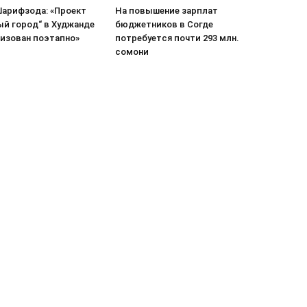
арифзода: «Проект
На повышение зарплат
ый город“ в Худжанде
бюджетников в Согде
лизован поэтапно»
потребуется почти 293 млн.
сомони