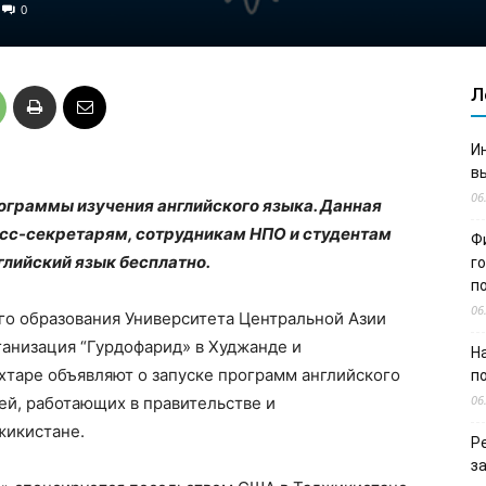
0
Л
И
в
06
ограммы изучения английского языка. Данная
с-секретарям, сотрудникам НПО и студентам
Ф
глийский язык бесплатно.
г
п
06
о образования Университета Центральной Азии
ганизация “Гурдофарид» в Худжанде и
Н
хтаре объявляют о запуске программ английского
п
06
ей, работающих в правительстве и
жикистане.
Р
з