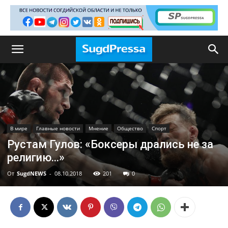
В мире
Главные новости
Мнение
Общество
Спорт
Рустам Гулов: «Боксеры дрались не за
религию…»
От
SugdNEWS
-
08.10.2018
201
0