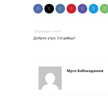
Предыдущая статья
Доброе утро, Согдийцы!
Мусо Бобоходжиев