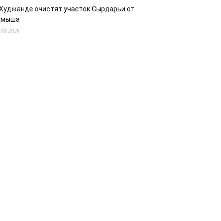
 Худжанде очистят участок Сырдарьи от
амыша
.08.2026