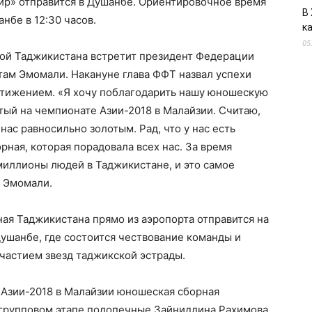
р» отправится в Душанбе. Ориентировочное время
В
бе в 12:30 часов.
к
05
ой Таджикистана встретит президент Федерации
там Эмомали. Накануне глава ФФТ назвал успехи
тижением. «Я хочу поблагодарить нашу юношескую
утый на чемпионате Азии-2018 в Малайзии. Считаю,
ас равносильно золотым. Рад, что у нас есть
ная, которая порадовала всех нас. За время
миллионы людей в Таджикистане, и это самое
м Эмомали.
ая Таджикистана прямо из аэропорта отправится на
ушанбе, где состоится чествование команды и
частием звезд таджикской эстрады.
Азии-2018 в Малайзии юношеская сборная
 групповом этапе подопечные Зайниддина Рахимова