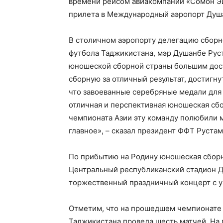
времени рейсом авиакомпании «Сомон Эй
прилета в Международный аэропорт Душан
В столичном аэропорту делегацию сборн
футбола Таджикистана, мэр Душанбе Рус
юношеской сборной страны большим дос
сборную за отличный результат, достигн
что завоеванные серебряные медали для н
отличная и перспективная юношеская сбор
чемпионата Азии эту команду полюбили 
главное», – сказал президент ФФТ Руста
По прибытию на Родину юношеская сборн
Центральный республиканский стадион Д
торжественный праздничный концерт с у
Отметим, что на прошедшем чемпионате 
Таджикистана провела шесть матчей. На