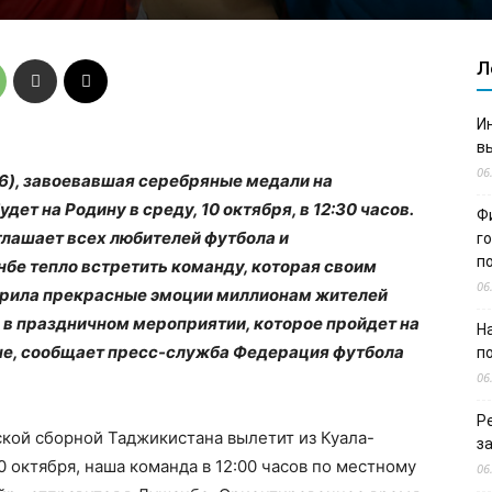
Л
И
в
06
6), завоевавшая серебряные медали на
ет на Родину в среду, 10 октября, в 12:30 часов.
Ф
лашает всех любителей футбола и
г
п
бе тепло встретить команду, которая своим
06
арила прекрасные эмоции миллионам жителей
 в праздничном мероприятии, которое пройдет на
Н
е, сообщает пресс-служба Федерация футбола
п
06
Р
ской сборной Таджикистана вылетит из Куала-
з
 октября, наша команда в 12:00 часов по местному
06