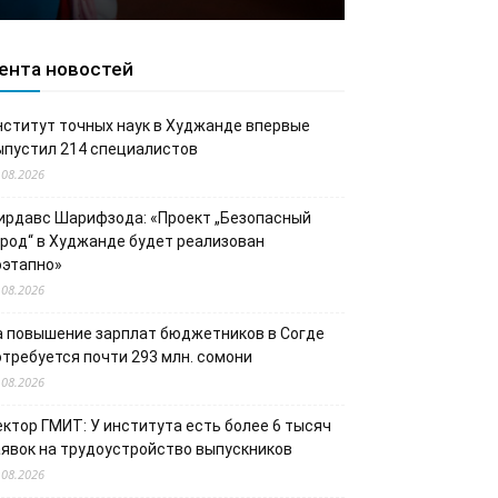
ента новостей
нститут точных наук в Худжанде впервые
ыпустил 214 специалистов
.08.2026
ирдавс Шарифзода: «Проект „Безопасный
ород“ в Худжанде будет реализован
оэтапно»
.08.2026
а повышение зарплат бюджетников в Согде
отребуется почти 293 млн. сомони
.08.2026
ектор ГМИТ: У института есть более 6 тысяч
аявок на трудоустройство выпускников
.08.2026