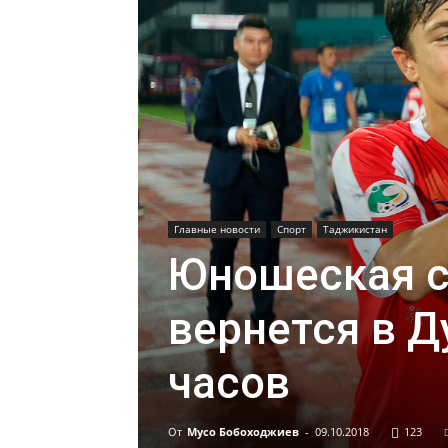
Главные новости
Спорт
Таджикистан
Юношеская с
вернется в Д
часов
От
Мусо Бобоходжиев
-
09.10.2018
123