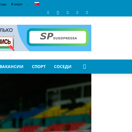
седи
В мире
…
ВАКАНСИИ
СПОРТ
СОСЕДИ