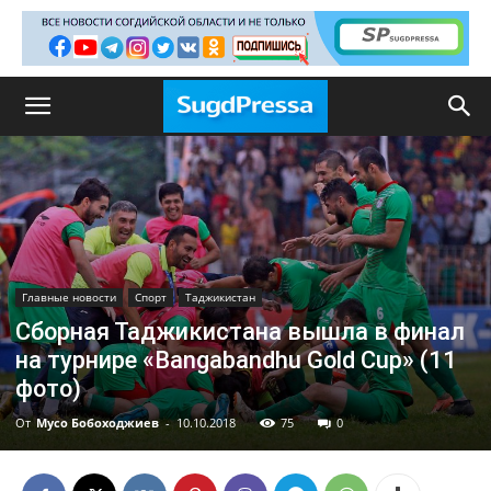
Главные новости
Спорт
Таджикистан
Сборная Таджикистана вышла в финал
на турнире «Bangabandhu Gold Cup» (11
фото)
От
Мусо Бобоходжиев
-
10.10.2018
75
0