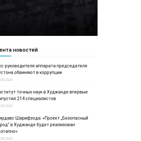
ента новостей
кс-руководителя аппарата председателя
устона обвиняют в коррупции
.08.2026
нститут точных наук в Худжанде впервые
ыпустил 214 специалистов
.08.2026
ирдавс Шарифзода: «Проект „Безопасный
ород“ в Худжанде будет реализован
оэтапно»
.08.2026