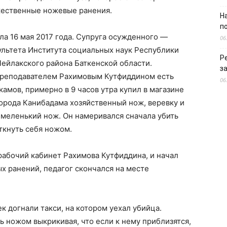
жественные ножевые ранения.
Н
п
ла 16 мая 2017 года. Супруга осужденного —
06
ультета Института социальных наук Республики
Р
ейлакского района Баткенской области.
з
преподавателем Рахимовым Кутфиддином есть
06
камов, примерно в 9 часов утра купил в магазине
орода Канибадама хозяйственный нож, веревку и
й меленький нож. Он намеривался сначала убить
ткнуть себя ножом.
 рабочий кабинет Рахимова Кутфиддина, и начал
х ранений, педагог скончался на месте
к догнали такси, на котором уехал убийца.
ь ножом выкрикивая, что если к нему приблизятся,