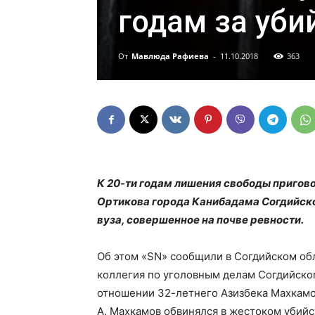
годам за уби
От
Мавлюда Рафиева
-
11.10.2018
363
К 20-ти годам лишения свободы пригов
Ортикова города Канибадама Согдийско
вуза, совершенное на почве ревности.
Об этом «SN» сообщили в Согдийском обл
коллегия по уголовным делам Согдийско
отношении 32-летнего Азизбека Махкамо
А. Махкамов обвинялся в жестоком убийс