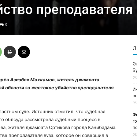
йство преподавателя
0
Л
Э
Б
07
орён Азизбек Махкамов, житель джамоата
й области за жестокое убийство преподавателя
И
в
06
астном суде. Источник отметил, что судебная
Ф
го облсуда рассмотрела судебный процесс в
г
ва, жителя джамоата Ортикова города Канибадама.
п
06
тве преподавателя вуза, которое он совершил в