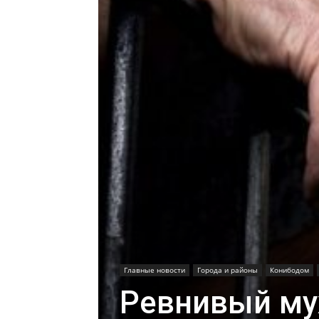
Главные новости
Города и районы
Конибодом
Ревнивый му