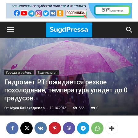
Города и районы
Таджикистан
Гидромет РТ: ожидается резкое
похолодание, температура упадет до 0
градусов
От
Мусо Бобоходжиев
-
12.10.2018
563
0