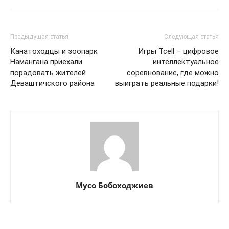
Предыдущая статья
Следующая статья
Канатоходцы и зоопарк
Игры Tcell – цифровое
Намангана приехали
интеллектуальное
порадовать жителей
соревнование, где можно
Деваштичского района
выиграть реальные подарки!
Мусо Бобоходжиев