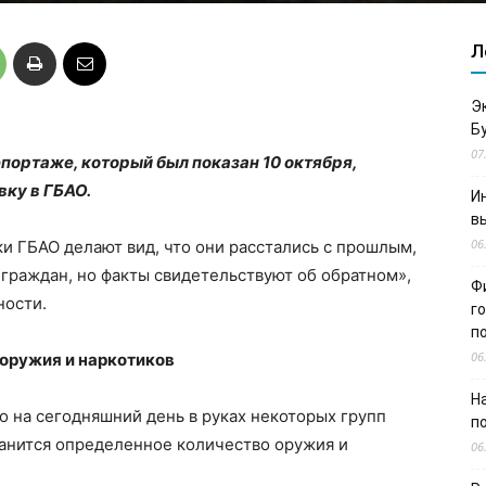
Л
Э
Б
07
портаже, который был показан 10 октября,
ку в ГБАО.
И
в
06
и ГБАО делают вид, что они расстались с прошлым,
граждан, но факты свидетельствуют об обратном»,
Ф
ности.
г
п
06
 оружия и наркотиков
Н
о на сегодняшний день в руках некоторых групп
п
ранится определенное количество оружия и
06