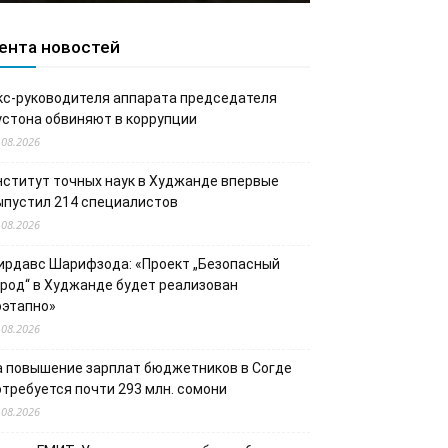
ента новостей
кс-руководителя аппарата председателя
устона обвиняют в коррупции
.08.2026
нститут точных наук в Худжанде впервые
ыпустил 214 специалистов
.08.2026
ирдавс Шарифзода: «Проект „Безопасный
ород“ в Худжанде будет реализован
оэтапно»
.08.2026
а повышение зарплат бюджетников в Согде
отребуется почти 293 млн. сомони
.08.2026