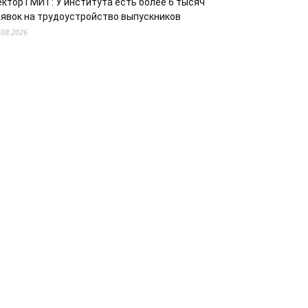
ектор ГМИТ: У института есть более 6 тысяч
аявок на трудоустройство выпускников
.08.2026