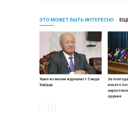
ЭТО МОЖЕТ БЫТЬ ИНТЕРЕСНО
ЕЩ
Ушел из жизни журналист Саиди
За полгод
Хайдар
изъято по
наркотико
оружия