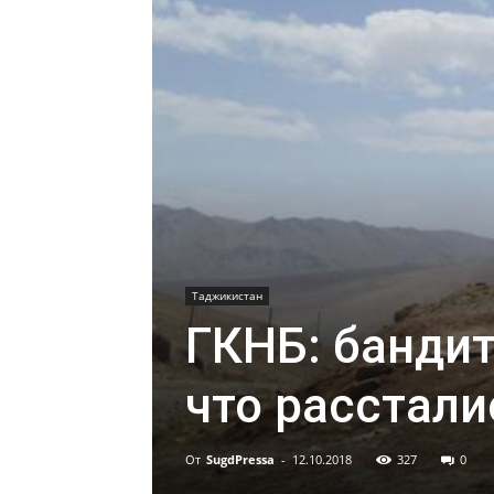
Таджикистан
ГКНБ: бандит
что расстал
От
SugdPressa
-
12.10.2018
327
0