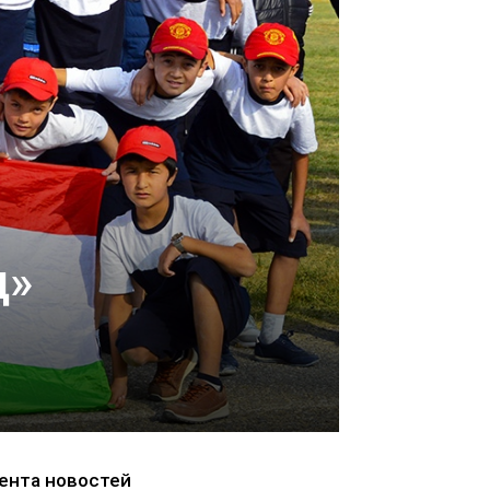
д»
ента новостей