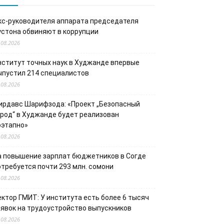
кс-руководителя аппарата председателя
устона обвиняют в коррупции
.08.2026
нститут точных наук в Худжанде впервые
ыпустил 214 специалистов
.08.2026
ирдавс Шарифзода: «Проект „Безопасный
ород“ в Худжанде будет реализован
оэтапно»
.08.2026
а повышение зарплат бюджетников в Согде
отребуется почти 293 млн. сомони
.08.2026
ектор ГМИТ: У института есть более 6 тысяч
аявок на трудоустройство выпускников
.08.2026