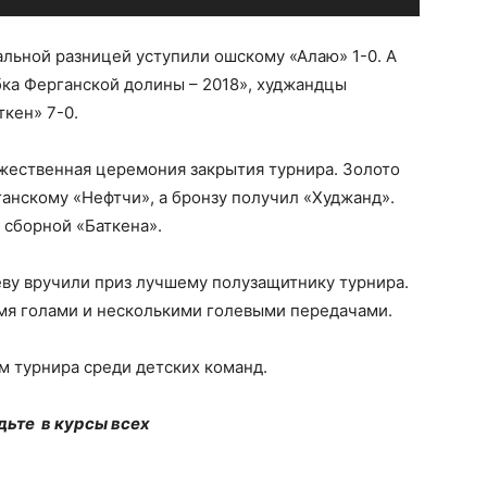
льной разницей уступили ошскому «Алаю» 1-0. А
убка Ферганской долины – 2018», худжандцы
ткен» 7-0.
ржественная церемония закрытия турнира. Золото
анскому «Нефтчи», а бронзу получил «Худжанд».
 сборной «Баткена».
ву вручили приз лучшему полузащитнику турнира.
умя голами и несколькими голевыми передачами.
м турнира среди детских команд.
дьте в курсы всех