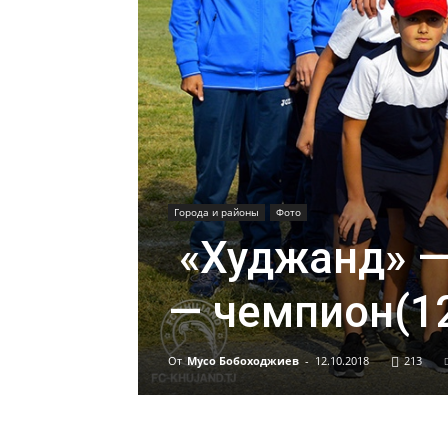
Города и районы
Фото
«Худжанд» — 
— чемпион(1
От
Мусо Бобоходжиев
-
12.10.2018
213