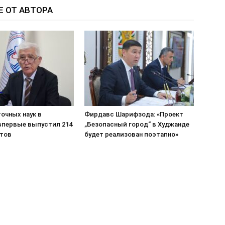
Е ОТ АВТОРА
очных наук в
Фирдавс Шарифзода: «Проект
впервые выпустил 214
„Безопасный город“ в Худжанде
тов
будет реализован поэтапно»