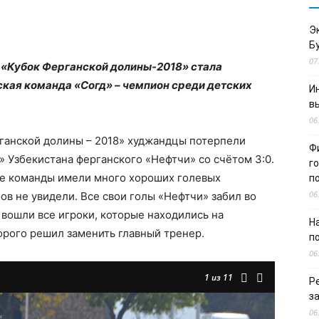
Э
Б
07
 «Кубок Ферганской долины-2018» стала
ская команда «Согд» – чемпион среди детских
И
в
06
рганской долины – 2018» худжандцы потерпели
Ф
 Узбекистана ферганского «Нефтчи» со счётом 3:0.
г
бе команды имели много хороших голевых
п
06
ов не увидели. Все свои голы «Нефтчи» забил во
 вошли все игроки, которые находились на
Н
торого решил заменить главный тренер.
п
06
1
из 11
Р
з
06