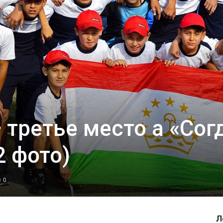
третье место а «Сог
2 фото)
0
Л