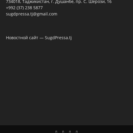
734018, Таджикистан, г. Душанбе, пр. С. Шерози, 16
+992 (37) 238 5877
sugdpressa.tj@gmail.com
Новостной сайт — SugdPressa.tj