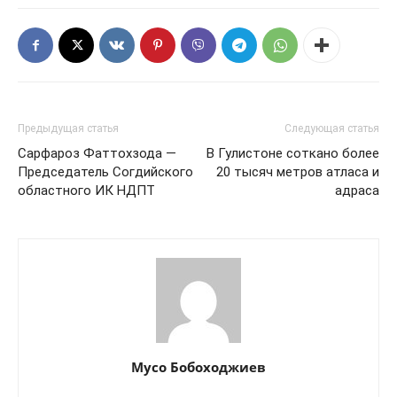
Предыдущая статья
Следующая статья
Сарфароз Фаттохзода —
В Гулистоне соткано более
Председатель Согдийского
20 тысяч метров атласа и
областного ИК НДПТ
адраса
Мусо Бобоходжиев