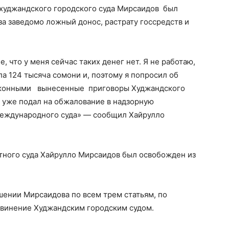
 худжандского городского суда Мирсаидов был
за заведомо ложный донос, растрату госсредств и
, что у меня сейчас таких денег нет. Я не работаю,
ла 124 тысяча сомони и, поэтому я попросил об
законными вынесенные приговоры Худжандского
и уже подал на обжалование в надзорную
международного суда» — сообщил Хайрулло
ного суда Хайрулло Мирсаидов был освобожден из
шении Мирсаидова по всем трем статьям, по
винение Худжандским городским судом.