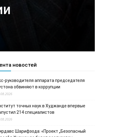
ии
ента новостей
кс-руководителя аппарата председателя
устона обвиняют в коррупции
.08.2026
нститут точных наук в Худжанде впервые
ыпустил 214 специалистов
.08.2026
ирдавс Шарифзода: «Проект „Безопасный