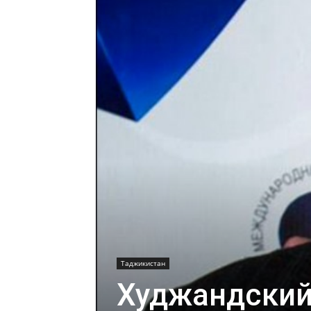
Таджикистан
Худжандский