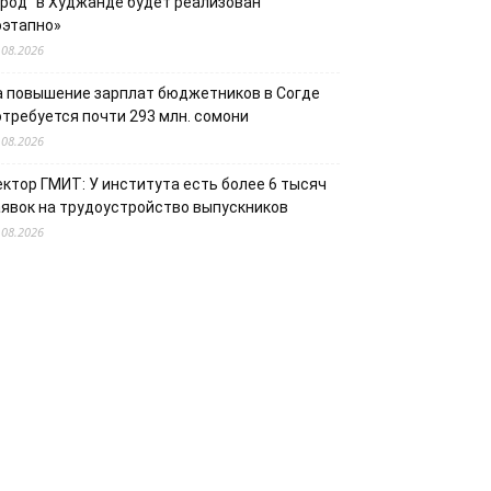
ород“ в Худжанде будет реализован
оэтапно»
.08.2026
а повышение зарплат бюджетников в Согде
отребуется почти 293 млн. сомони
.08.2026
ектор ГМИТ: У института есть более 6 тысяч
аявок на трудоустройство выпускников
.08.2026