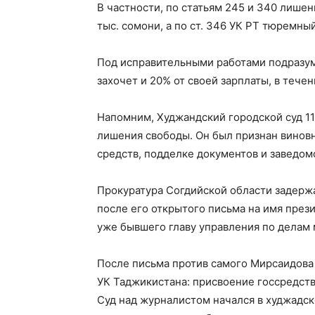
В частности, по статьям 245 и 340 лише
тыс. сомони, а по ст. 346 УК РТ тюремны
Под исправительными работами подразуме
захочет и 20% от своей зарплаты, в течен
Напомним, Худжандский городской суд 11
лишения свободы. Он был признан винов
средств, подделке документов и заведом
Прокуратура Согдийской области задержа
после его открытого письма на имя през
уже бывшего главу управления по делам
После письма против самого Мирсаидова
УК Таджикистана: присвоение госсредств
Суд над журналистом начался в худжадск