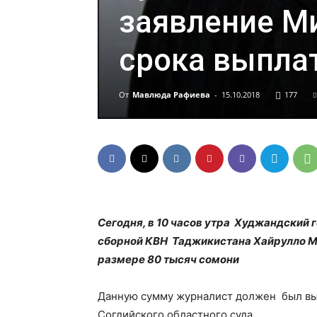
заявление М
срока выпла
От
Мавлюда Рафиева
-
15.10.2018
177
Сегодня, в 10 часов утра Худжандский
сборной КВН Таджикистана Хайрулло М
размере 80 тысяч сомони
Данную сумму журналист должен был вы
Согдийского областного суда.