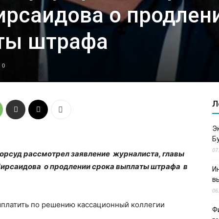
ирсаидова о продлен
ты штрафа
0
Л
Э
Б
07
 горсуд рассмотрел заявление журналиста, главы
ирсаидова о продлении срока выплаты штрафа в
И
в
06
платить по решению кассационный коллегии
Ф