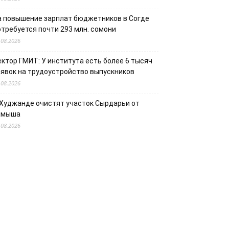
а повышение зарплат бюджетников в Согде
отребуется почти 293 млн. сомони
.08.2026
ектор ГМИТ: У института есть более 6 тысяч
аявок на трудоустройство выпускников
.08.2026
 Худжанде очистят участок Сырдарьи от
амыша
.08.2026