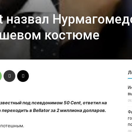
nt назвал Нурмагомед
ешевом костюме
Л
И
в
06
звестный под псевдонимом 50 Cent, ответил на
переходить в Bellator за 2 миллиона долларов.
Ф
г
п
е потешным.
06