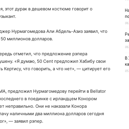
, этот дурак в дешевом костюме говорит о
Н
зыкант.
п
06
джер Нурмагомедова Али Абдель-Азиз заявил, что
Р
 50 миллионов долларов.
з
06
очередь отметил, что предложение рэпера
В
шену. «Я думаю, 50 Cent предложил Хабибу свои
к
ь Кертису, что говорить, а что нет», — цитирует его
05
МА, предложил Нурмагомедову перейти в Bellator
 последнего в поединке с ирландцем Конором
ет неправильно. Они не наказали Конора
плачу наличными два миллиона долларов сегодня
tor», — заявил рэпер.