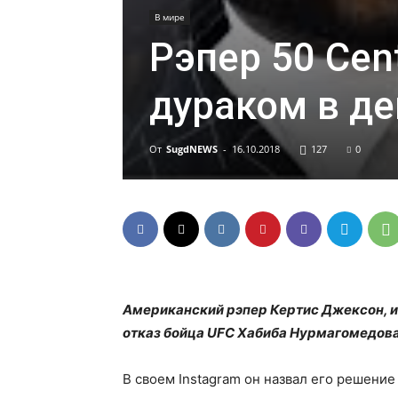
В мире
Рэпер 50 Ce
дураком в д
От
SugdNEWS
-
16.10.2018
127
0
Американский рэпер Кертис Джексон, и
отказ бойца UFC Хабиба Нурмагомедова 
В своем Instagram он назвал его решени