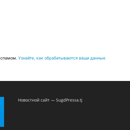
о спамом.
Узнайте, как обрабатываются ваши данные
Новостной сайт — SugdPressa.tj