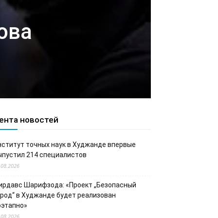
ова
ента новостей
нститут точных наук в Худжанде впервые
ыпустил 214 специалистов
.08.2026
ирдавс Шарифзода: «Проект „Безопасный
ород“ в Худжанде будет реализован
оэтапно»
.08.2026