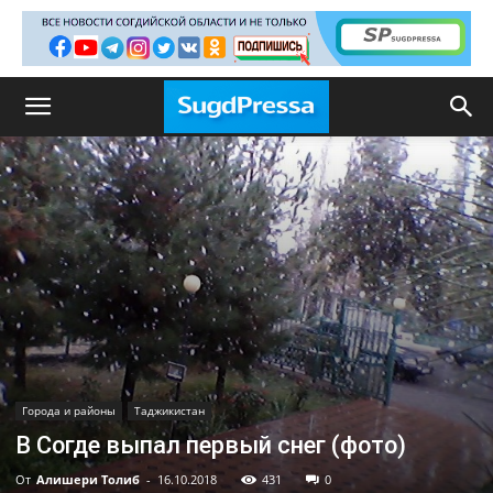
Города и районы
Таджикистан
В Согде выпал первый снег (фото)
От
Алишери Толиб
-
16.10.2018
431
0