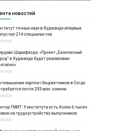
ента новостей
нститут точных наук в Худжанде впервые
ыпустил 214 специалистов
.08.2026
ирдавс Шарифзода: «Проект „Безопасный
ород“ в Худжанде будет реализован
оэтапно»
.08.2026
а повышение зарплат бюджетников в Согде
отребуется почти 293 млн. сомони
.08.2026
ектор ГМИТ: У института есть более 6 тысяч
аявок на трудоустройство выпускников
.08.2026