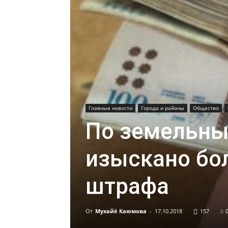
Главные новости
Города и районы
Общество
По земельн
изыскано бо
штрафа
От
Мухайё Каюмова
-
17.10.2018
157