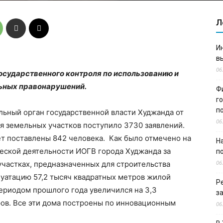
Л
И
в
06
осударственного контроля по использованию и
ьных правонарушений.
Ф
г
п
ельный орган государственной власти Худжанда от
06
 земельных участков поступило 3730 заявлений.
ёт поставлены 842 человека. Как было отмечено на
Н
еской деятельности ИОГВ города Худжанда за
п
06
 участках, предназначенных для строительства
луатацию 57,2 тысяч квадратных метров жилой
Р
ериодом прошлого года увеличился на 3,3
з
ров. Все эти дома построены по инновационным
06