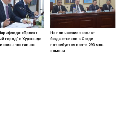
арифзода: «Проект
На повышение зарплат
ый город“ в Худжанде
бюджетников в Согде
лизован поэтапно»
потребуется почти 293 млн.
сомони