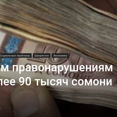
Социальные проблемы
Шахристон
Экономика
ым правонарушениям
лее 90 тысяч сомони
0