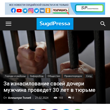
Города и районы
Зафаробод
Общество
Правопорядок
Согд
За изнасилование своей дочери
мужчина проведет 30 лет в тюрьме
От
Алишери Толиб
-
21.02.2024
193
0