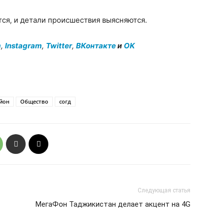
ся, и детали происшествия выясняются.
m
,
Instagram
,
Twitter
,
ВКонтакте
и
OK
йон
Общество
согд
Следующая статья
МегаФон Таджикистан делает акцент на 4G