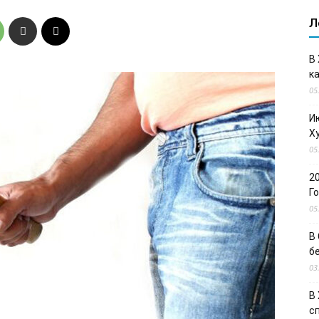
Л
В
к
05
И
Х
05
2
Г
05
В
б
03
В
с