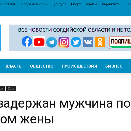
сшествия
Города и районы
Культура
Спорт
Туризм
Таджикистан
Со
ВЛАСТЬ
ОБЩЕСТВО
ПРОИСШЕСТВИЯ
БИЗНЕС
ок
Согд
задержан мужчина по
вом жены