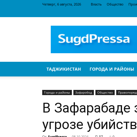
Четверг, 6 августа, 2026
Власть
Общество
Прои
SugdPressa
ТАДЖИКИСТАН
ГОРОДА И РАЙОНЫ
Города и районы
Зафаробод
Общество
Правопоряд
В Зафарабаде 
угрозе убийст
От
SugdPressa
-
08.10.2024
57
0