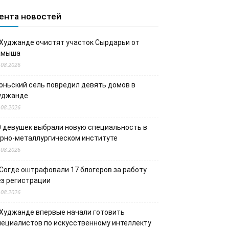
ента новостей
 Худжанде очистят участок Сырдарьи от
амыша
.08.2026
юньский сель повредил девять домов в
уджанде
.08.2026
0 девушек выбрали новую специальность в
орно-металлургическом институте
.08.2026
 Согде оштрафовали 17 блогеров за работу
ез регистрации
.08.2026
 Худжанде впервые начали готовить
пециалистов по искусственному интеллекту