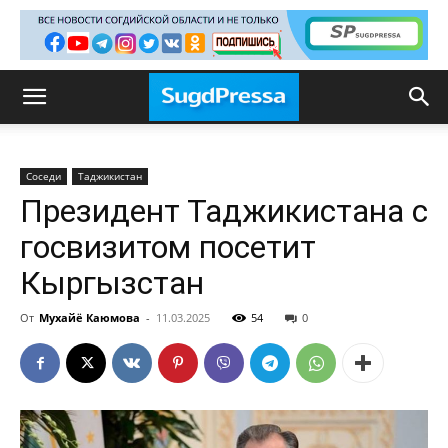
Соседи
Таджикистан
Президент Таджикистана с
госвизитом посетит
Кыргызстан
От
Мухайё Каюмова
-
11.03.2025
54
0